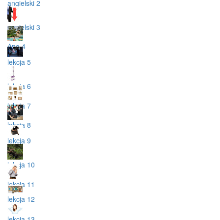
angielski 2
angielski 3
Ang 4
lekcja 5
lekcja 6
lekcja 7
lekcja 8
lekcja 9
lekcja 10
lekcja 11
lekcja 12
lekcja 13