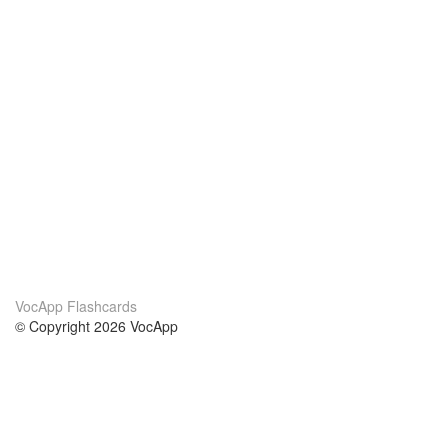
VocApp Flashcards
© Copyright 2026 VocApp
02-798 Mielczarskiego 8/58
Warsaw, Poland (EU)