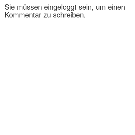
Sie müssen eingeloggt sein, um einen
Kommentar zu schreiben.