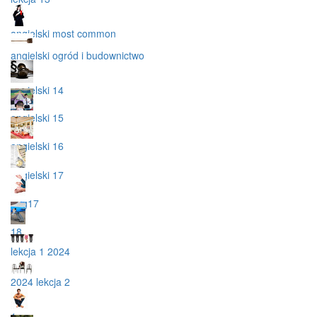
angielski most common
angielski ogród i budownictwo
angielski 14
angielski 15
angielski 16
angielski 17
ang17
18
lekcja 1 2024
2024 lekcja 2
1