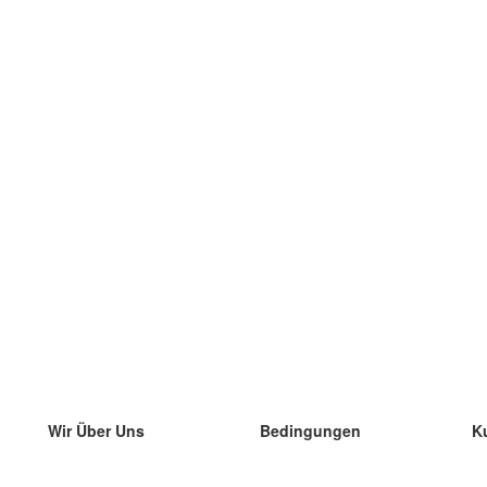
Wir Über Uns
Bedingungen
K
unser Team
100% Garantie
di
Blog
Datenschutzrichtlinie
di