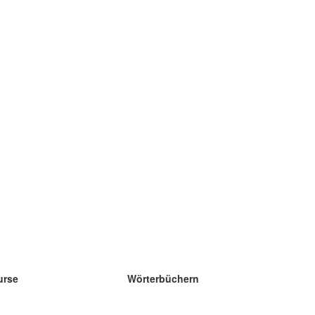
urse
Wörterbüchern
e Wissenschaft Englisch
e Wissenschaft Spanisch