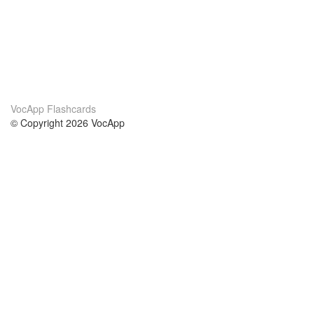
VocApp Flashcards
© Copyright 2026 VocApp
02-798 Mielczarskiego 8/58
Warsaw, Poland (EU)
Wir Über Uns
Bedingungen
unser Team
100% Garantie