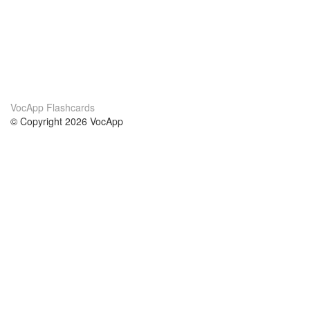
VocApp Flashcards
© Copyright 2026 VocApp
02-798 Mielczarskiego 8/58
Warsaw, Poland (EU)
Wir Über Uns
Bedingungen
unser Team
100% Garantie