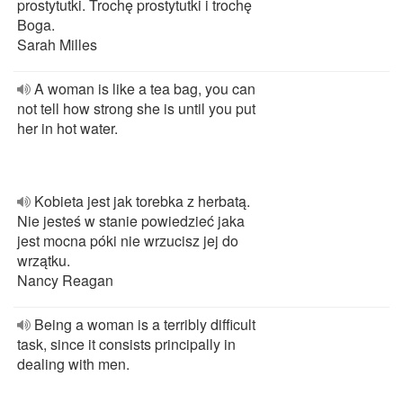
prostytutki. Trochę prostytutki i trochę
Boga.
Sarah Milles
A woman is like a tea bag, you can
not tell how strong she is until you put
her in hot water.
Kobieta jest jak torebka z herbatą.
Nie jesteś w stanie powiedzieć jaka
jest mocna póki nie wrzucisz jej do
wrzątku.
Nancy Reagan
Being a woman is a terribly difficult
task, since it consists principally in
dealing with men.