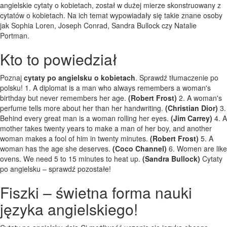
angielskie cytaty o kobietach, został w dużej mierze skonstruowany z
cytatów o kobietach. Na ich temat wypowiadały się takie znane osoby
jak Sophia Loren, Joseph Conrad, Sandra Bullock czy Natalie
Portman.
Kto to powiedział
Poznaj
cytaty po angielsku o kobietach
. Sprawdź tłumaczenie po
polsku! 1. A diplomat is a man who always remembers a woman's
birthday but never remembers her age.
(Robert Frost)
2. A woman's
perfume tells more about her than her handwriting.
(Christian Dior)
3.
Behind every great man is a woman rolling her eyes.
(Jim Carrey)
4. A
mother takes twenty years to make a man of her boy, and another
woman makes a fool of him in twenty minutes.
(Robert Frost)
5. A
woman has the age she deserves.
(Coco Channel)
6. Women are like
ovens. We need 5 to 15 minutes to heat up.
(Sandra Bullock)
Cytaty
po angielsku – sprawdź pozostałe!
Fiszki – świetna forma nauki
języka angielskiego!