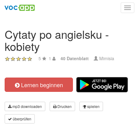
Toggl
navig
Cytaty po angielsku -
kobiety
5
1
40 Datenblatt
Mimisia
Lernen beginnen
mp3 downloaden
Drucken
spielen
überprüfen