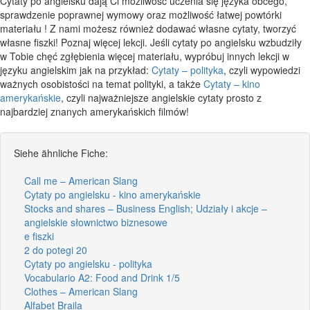
Cytaty po angielsku dają Ci możliwość uczenia się języka obcego,
sprawdzenie poprawnej wymowy oraz możliwość łatwej powtórki
materiału ! Z nami możesz również dodawać własne cytaty, tworzyć
własne fiszki! Poznaj więcej lekcji. Jeśli cytaty po angielsku wzbudziły
w Tobie chęć zgłębienia więcej materiału, wypróbuj innych lekcji w
języku angielskim jak na przykład:
Cytaty – polityka
, czyli wypowiedzi
ważnych osobistości na temat polityki, a także
Cytaty – kino
amerykańskie
, czyli najważniejsze angielskie cytaty prosto z
najbardziej znanych amerykańskich filmów!
Siehe ähnliche Fiche:
Call me – American Slang
Cytaty po angielsku - kino amerykańskie
Stocks and shares – Business English; Udziały i akcje –
angielskie słownictwo biznesowe
e fiszki
2 do potegi 20
Cytaty po angielsku - polityka
Vocabulario A2: Food and Drink 1/5
Clothes – American Slang
Alfabet Braila