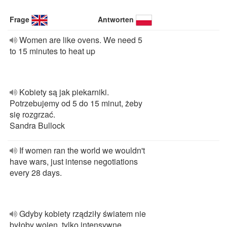
Frage
Antworten
Women are like ovens. We need 5
to 15 minutes to heat up
Kobiety są jak piekarniki.
Potrzebujemy od 5 do 15 minut, żeby
się rozgrzać.
Sandra Bullock
If women ran the world we wouldn't
have wars, just intense negotiations
every 28 days.
Gdyby kobiety rządziły światem nie
byłoby wojen, tylko intensywne