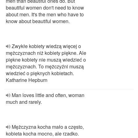
men than beautiful ones do. But
beautiful women don't need to know
about men. It's the men who have to
know about beautiful women.
Zwykłe kobiety wiedzą więcej o
mężczyznach niż kobiety piękne. Ale
piękne kobiety nie muszą wiedzieć o
mężczyznach. To mężczyźni muszą
wiedzieć o pięknych kobietach.
Katharine Hepburn
Man loves little and often, woman
much and rarely.
Mężczyzna kocha mało a często,
kobieta kocha mocno, ale rzadko.