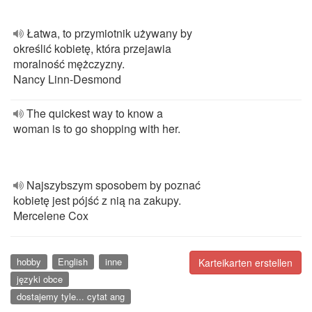
Łatwa, to przymiotnik używany by
określić kobietę, która przejawia
moralność mężczyzny.
Nancy Linn-Desmond
The quickest way to know a
woman is to go shopping with her.
Najszybszym sposobem by poznać
kobietę jest pójść z nią na zakupy.
Mercelene Cox
hobby
English
inne
Karteikarten erstellen
języki obce
dostajemy tyle... cytat ang