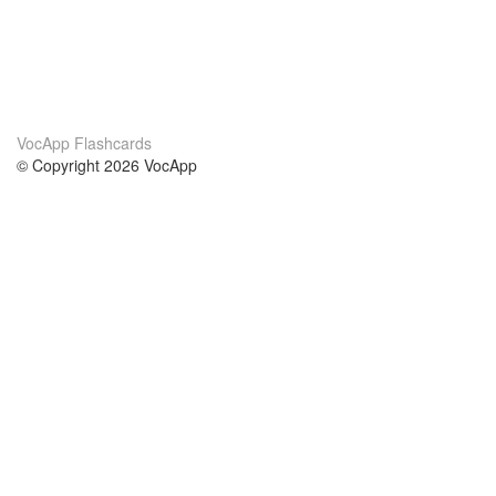
VocApp Flashcards
© Copyright 2026 VocApp
02-798 Mielczarskiego 8/58
Warsaw, Poland (EU)
Wir Über Uns
Bedingungen
unser Team
100% Garantie
Blog
Datenschutzrichtlinie