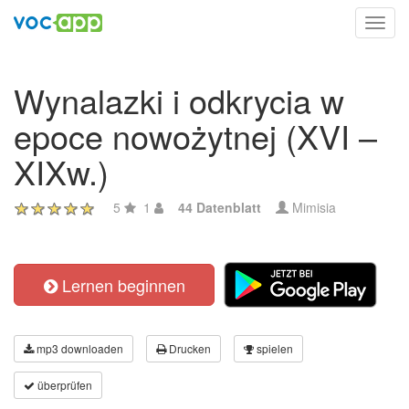
Toggl
navig
Wynalazki i odkrycia w
epoce nowożytnej (XVI –
XIXw.)
5
1
44 Datenblatt
Mimisia
Lernen beginnen
mp3 downloaden
Drucken
spielen
überprüfen