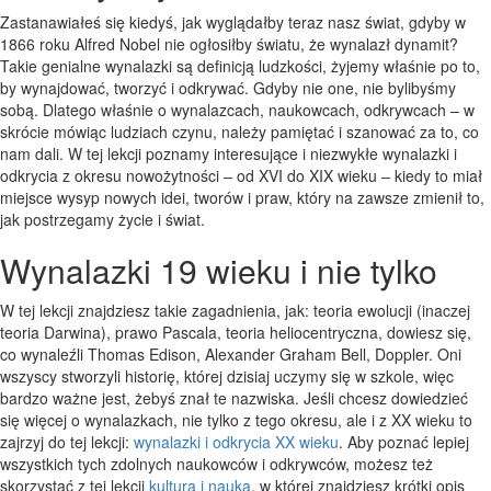
Zastanawiałeś się kiedyś, jak wyglądałby teraz nasz świat, gdyby w
1866 roku Alfred Nobel nie ogłosiłby światu, że wynalazł dynamit?
Takie genialne wynalazki są definicją ludzkości, żyjemy właśnie po to,
by wynajdować, tworzyć i odkrywać. Gdyby nie one, nie bylibyśmy
sobą. Dlatego właśnie o wynalazcach, naukowcach, odkrywcach – w
skrócie mówiąc ludziach czynu, należy pamiętać i szanować za to, co
nam dali. W tej lekcji poznamy interesujące i niezwykłe wynalazki i
odkrycia z okresu nowożytności – od XVI do XIX wieku – kiedy to miał
miejsce wysyp nowych idei, tworów i praw, który na zawsze zmienił to,
jak postrzegamy życie i świat.
Wynalazki 19 wieku i nie tylko
W tej lekcji znajdziesz takie zagadnienia, jak: teoria ewolucji (inaczej
teoria Darwina), prawo Pascala, teoria heliocentryczna, dowiesz się,
co wynaleźli Thomas Edison, Alexander Graham Bell, Doppler. Oni
wszyscy stworzyli historię, której dzisiaj uczymy się w szkole, więc
bardzo ważne jest, żebyś znał te nazwiska. Jeśli chcesz dowiedzieć
się więcej o wynalazkach, nie tylko z tego okresu, ale i z XX wieku to
zajrzyj do tej lekcji:
wynalazki i odkrycia XX wieku
. Aby poznać lepiej
wszystkich tych zdolnych naukowców i odkrywców, możesz też
skorzystać z tej lekcji
kultura i nauka
, w której znajdziesz krótki opis