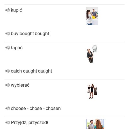
kupić
buy bought bought
łapać
catch caught caught
wybierać
choose - chose - chosen
Przyjdź, przyszedł