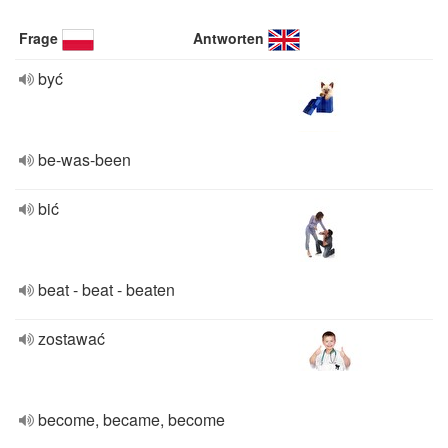
Frage
Antworten
być
be-was-been
bić
beat - beat - beaten
zostawać
become, became, become