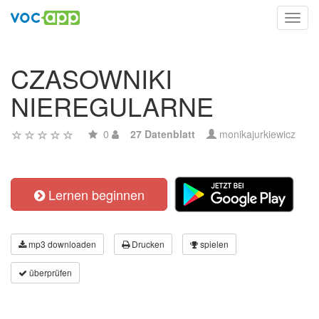
Toggl
navig
CZASOWNIKI
NIEREGULARNE
0
27 Datenblatt
monikajurkiewicz
Lernen beginnen
mp3 downloaden
Drucken
spielen
überprüfen