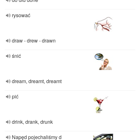
rysować
draw - drew - drawn
śnić
dream, dreamt, dreamt
pić
drink, drank, drunk
Napęd pojechaliśmy d