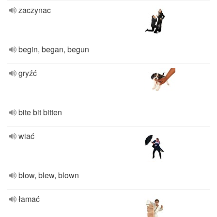
zaczynac
begin, began, begun
gryźć
bite bit bitten
wiać
blow, blew, blown
łamać