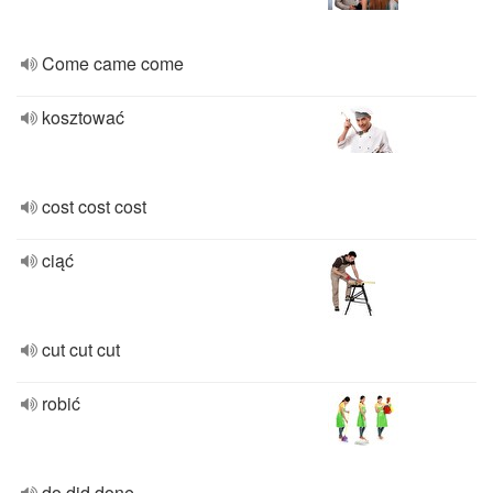
Come came come
kosztować
cost cost cost
ciąć
cut cut cut
robić
do did done