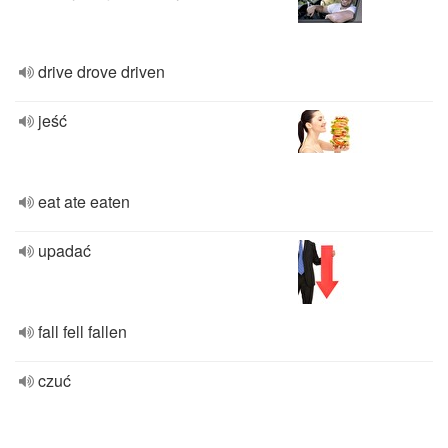
drive drove driven
jeść
eat ate eaten
upadać
fall fell fallen
czuć