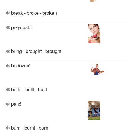
break - broke - broken
przynosić
bring - brought - brought
budować
build - built - built
palić
burn - burnt - burnt