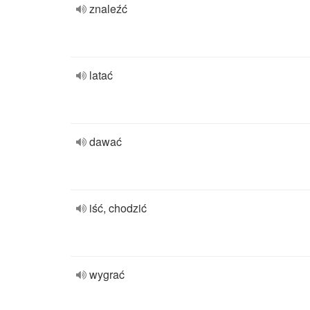
znaleźć
latać
dawać
iść, chodzić
wygrać