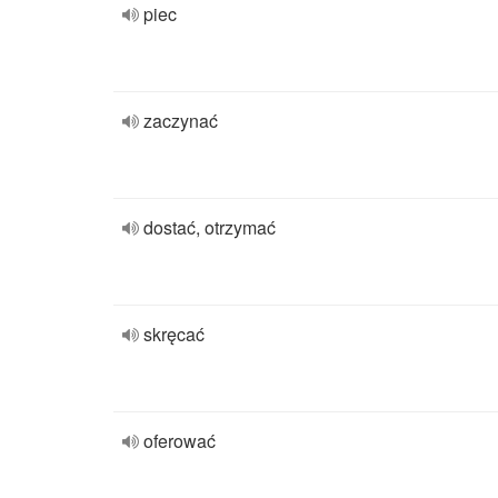
piec
zaczynać
dostać, otrzymać
skręcać
oferować