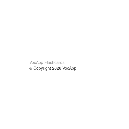
VocApp Flashcards
© Copyright 2026 VocApp
02-798 Mielczarskiego 8/58
Warsaw, Poland (EU)