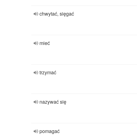
chwytać, sięgać
mieć
trzymać
nazywać się
pomagać