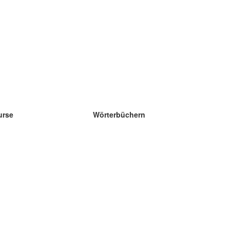
urse
Wörterbüchern
e Wissenschaft Englisch
e Wissenschaft Spanisch
e Wissenschaft Französisch
e Wissenschaft Russisch
e Wissenschaft Norwegisch
e Wissenschaft Schwedisch