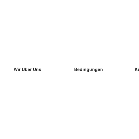
Wir Über Uns
Bedingungen
K
unser Team
100% Garantie
di
Blog
Datenschutzrichtlinie
di
Vorschriften
di
In Kontakt Treten
BIPR
di
kontaktieren
di
Mehr
di
Hilfe
neue Download
Häufig gestellte Fragen
einige Blogs
Katalog