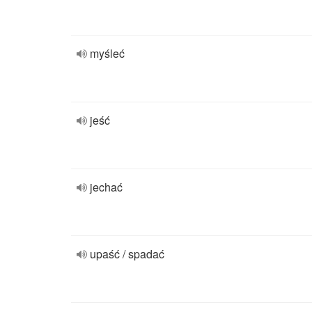
myśleć
jeść
jechać
upaść / spadać