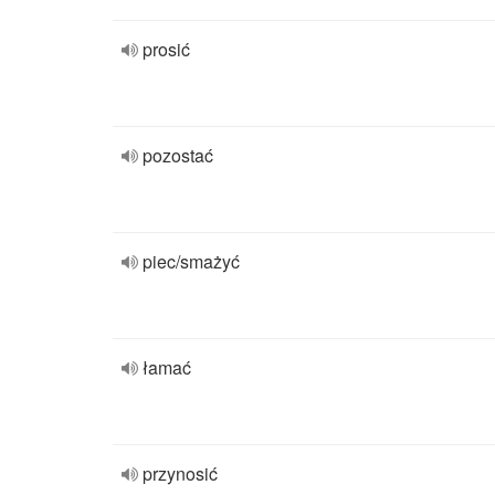
prosić
pozostać
piec/smażyć
łamać
przynosić