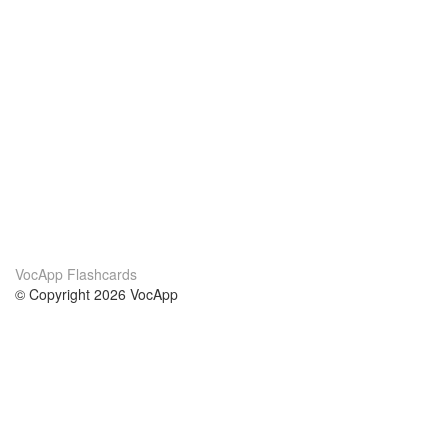
VocApp Flashcards
© Copyright 2026 VocApp
02-798 Mielczarskiego 8/58
Warsaw, Poland (EU)