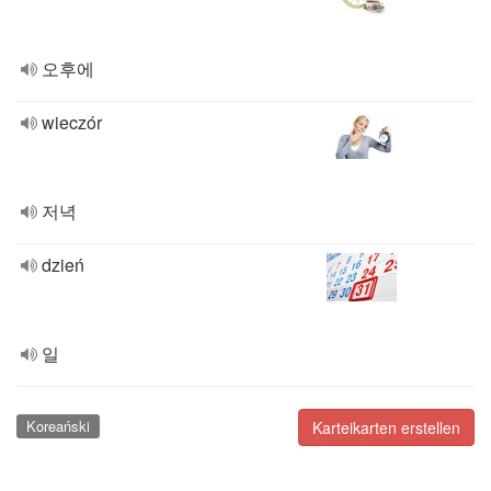
오후에
wieczór
저녁
dzień
일
Koreański
Karteikarten erstellen