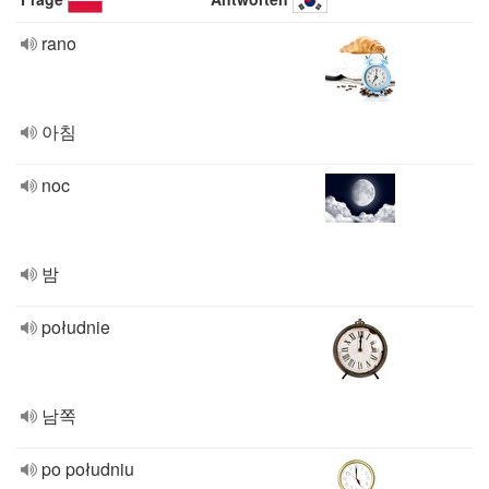
rano
아침
noc
밤
południe
남쪽
po południu