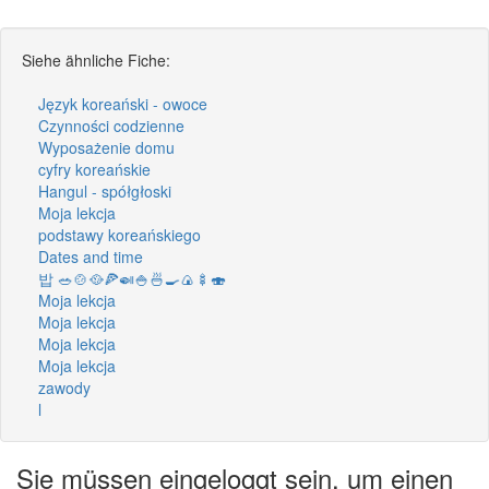
Siehe ähnliche Fiche:
Język koreański - owoce
Czynności codzienne
Wyposażenie domu
cyfry koreańskie
Hangul - spółgłoski
Moja lekcja
podstawy koreańskiego
Dates and time
밥 🥗🍲🥘🍕🍛🍚🍜🍳🍙🍢🍣
Moja lekcja
Moja lekcja
Moja lekcja
Moja lekcja
zawody
l
Sie müssen eingeloggt sein, um einen