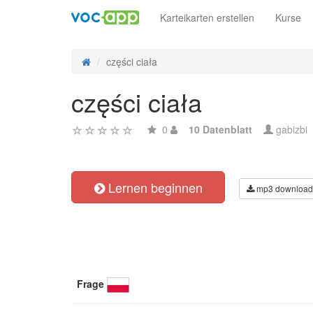
Karteikarten erstellen
Kurse
części ciała
części ciała
0
10 Datenblatt
gabizbi
Lernen beginnen
mp3 download
Frage