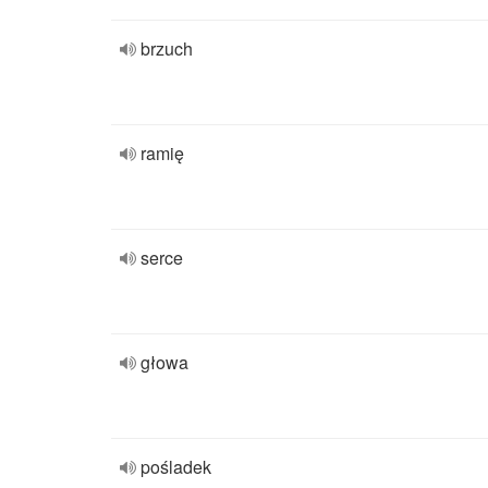
brzuch
ramię
serce
głowa
pośladek