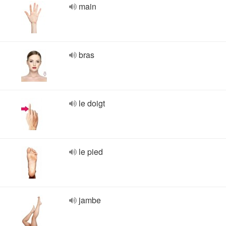
main
bras
le doigt
le pied
jambe