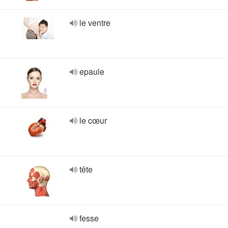
le ventre
epaule
le cœur
tête
fesse