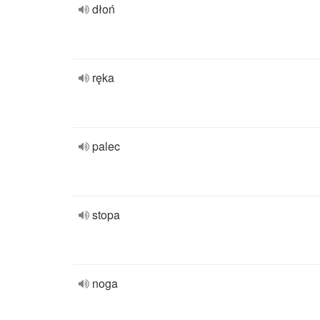
dłoń
ręka
palec
stopa
noga