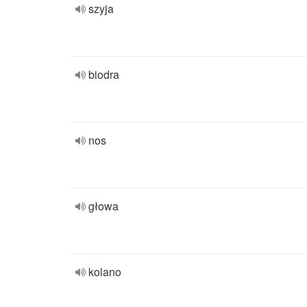
szyja
biodra
nos
głowa
kolano