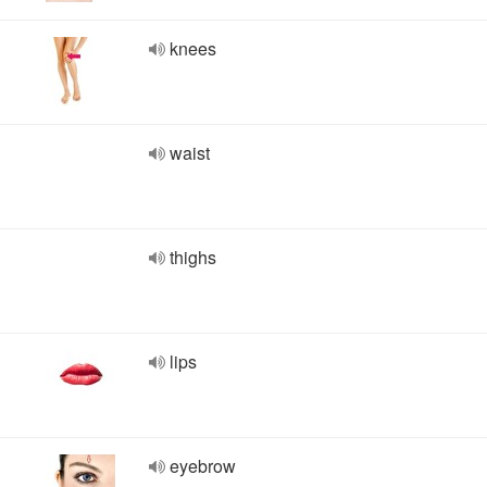
knees
waist
thighs
lips
eyebrow