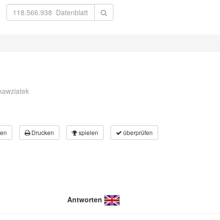
kawziatek
en
Drucken
spielen
überprüfen
Antworten