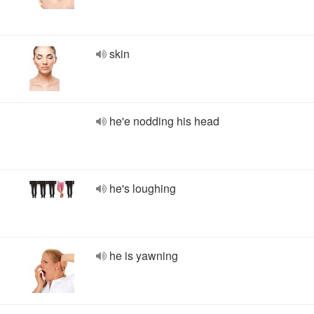
skin
he'e nodding his head
he's loughing
he is yawning