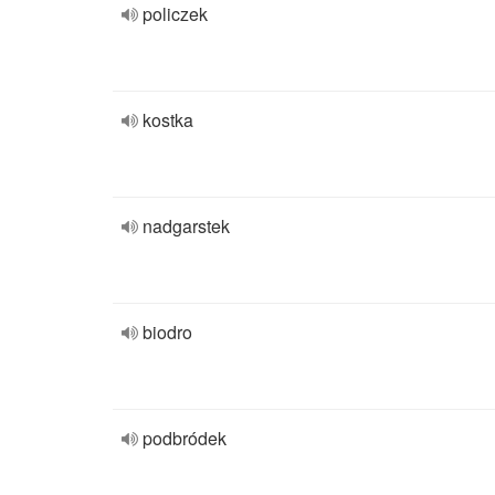
policzek
kostka
nadgarstek
biodro
podbródek