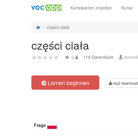
Karteikarten erstellen
Kurse
części ciała
części ciała
0
119 Datenblatt
domini
Lernen beginnen
mp3 download
Frage