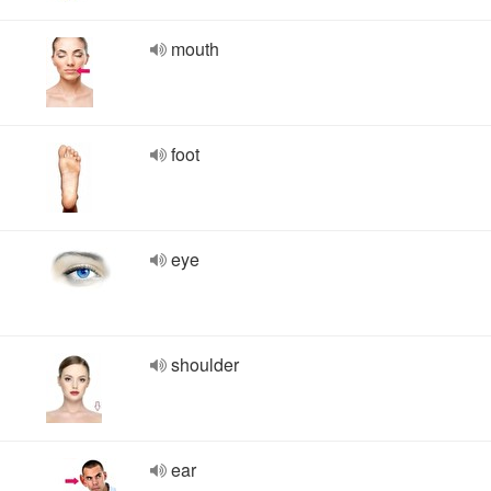
mouth
foot
eye
shoulder
ear