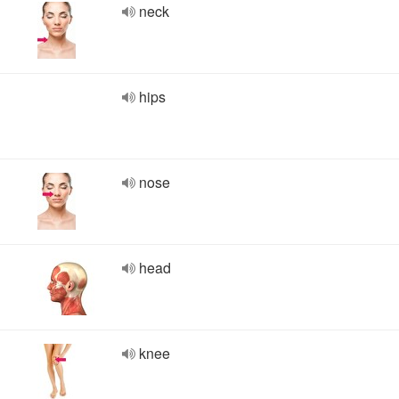
neck
hips
nose
head
knee