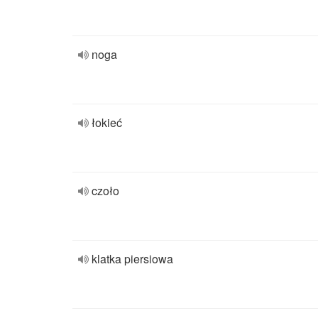
noga
łokieć
czoło
klatka piersiowa