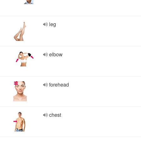
leg
elbow
forehead
chest