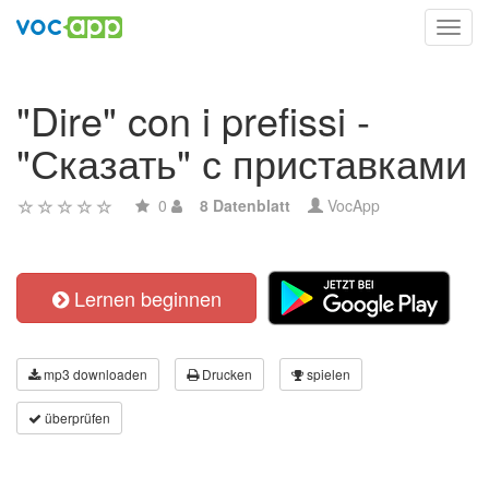
Toggl
navig
"Dire" con i prefissi -
"Сказать" с приставками
0
8 Datenblatt
VocApp
Lernen beginnen
mp3 downloaden
Drucken
spielen
überprüfen