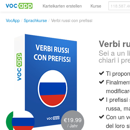
Karteikarten erstellen
Kurse
VocApp
/
Sprachkurse
/
Verbi russi con prefissi
Verbi r
Sei a un 
chiari i p
Ti propon
Finalment
modificare
I prefiss
russa, m
Con un ve
€19.99
del loro s
/ Jahr