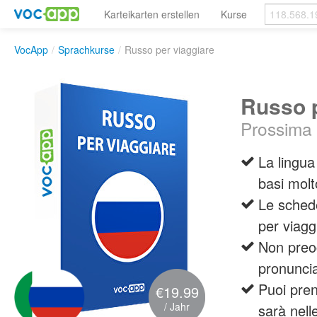
Karteikarten erstellen
Kurse
VocApp
/
Sprachkurse
/
Russo per viaggiare
Russo p
Prossima 
La lingua
basi molt
Le schede
per viag
Non preoc
pronunci
Puoi pren
€19.99
/ Jahr
sarà nell