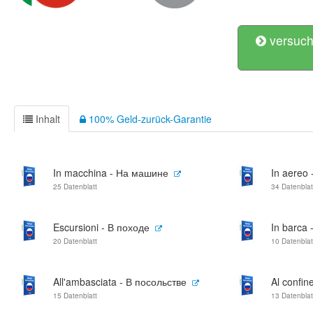
versuch
Inhalt
100% Geld-zurück-Garantie
In macchina - На машине
In aereo
25 Datenblatt
34 Datenblat
Escursioni - В походе
In barca 
20 Datenblatt
10 Datenblat
All'ambasciata - В посольстве
Al confin
15 Datenblatt
13 Datenblat