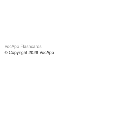
VocApp Flashcards
© Copyright 2026 VocApp
02-798 Mielczarskiego 8/58
Warsaw, Poland (EU)
Wir Über Uns
Bedingungen
unser Team
100% Garantie