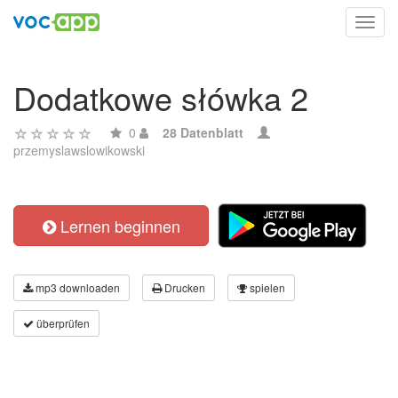
Toggl
navig
Dodatkowe słówka 2
0
28 Datenblatt
przemyslawslowikowski
Lernen beginnen
mp3 downloaden
Drucken
spielen
überprüfen