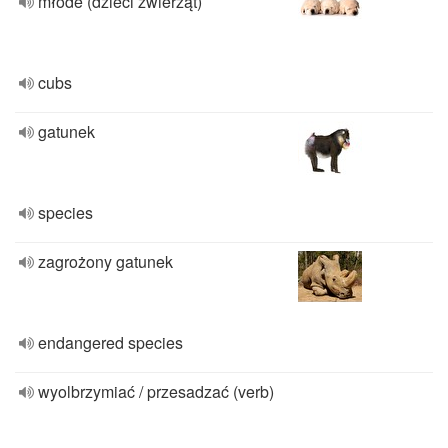
młode (dzieci zwierząt)
cubs
gatunek
species
zagrożony gatunek
endangered species
wyolbrzymiać / przesadzać (verb)