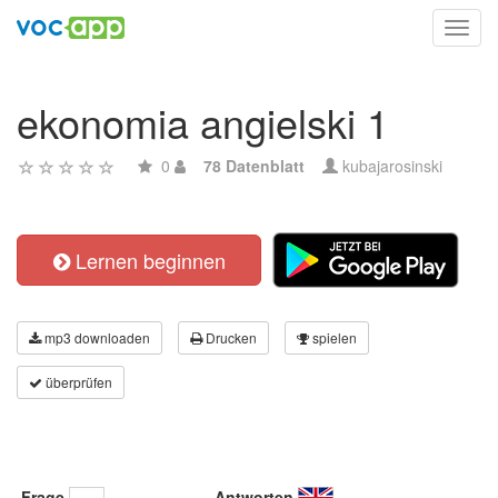
Toggl
navig
ekonomia angielski 1
0
78 Datenblatt
kubajarosinski
Lernen beginnen
mp3 downloaden
Drucken
spielen
überprüfen
Frage
Antworten