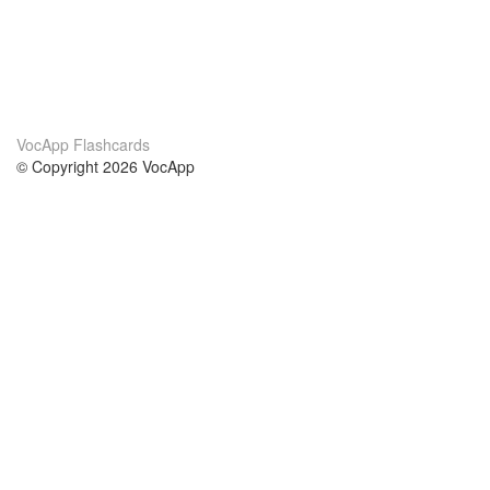
VocApp Flashcards
© Copyright 2026 VocApp
02-798 Mielczarskiego 8/58
Warsaw, Poland (EU)
Wir Über Uns
Bedingungen
unser Team
100% Garantie
Blog
Datenschutzrichtlinie