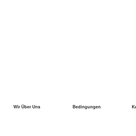
Wir Über Uns
Bedingungen
K
unser Team
100% Garantie
di
Blog
Datenschutzrichtlinie
di
Vorschriften
di
In Kontakt Treten
BIPR
di