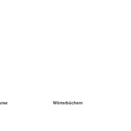
urse
Wörterbüchern
e Wissenschaft Englisch
e Wissenschaft Spanisch
e Wissenschaft Französisch
e Wissenschaft Russisch