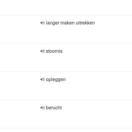
langer maken uitrekken
stoornis
opleggen
berucht