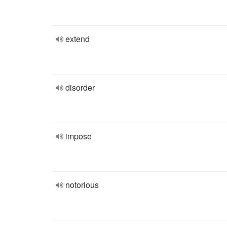
extend
disorder
impose
notorious