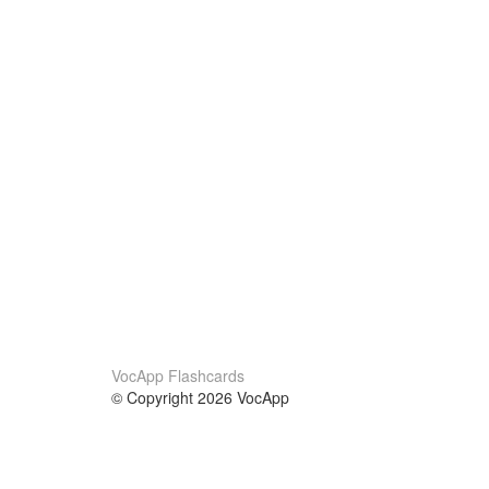
VocApp Flashcards
© Copyright 2026 VocApp
02-798 Mielczarskiego 8/58
Warsaw, Poland (EU)