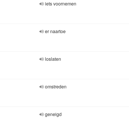
iets voornemen
er naartoe
loslaten
omstreden
geneigd