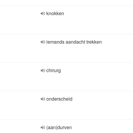
knokken
iemands aandacht trekken
chirurg
onderscheid
(aan)durven