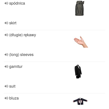
spódnica
skirt
(długie) rękawy
(long) sleeves
garnitur
suit
bluza