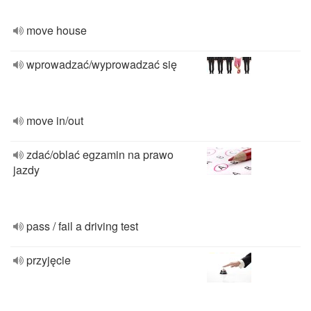
move house
wprowadzać/wyprowadzać się
move in/out
zdać/oblać egzamin na prawo
jazdy
pass / fail a driving test
przyjęcie