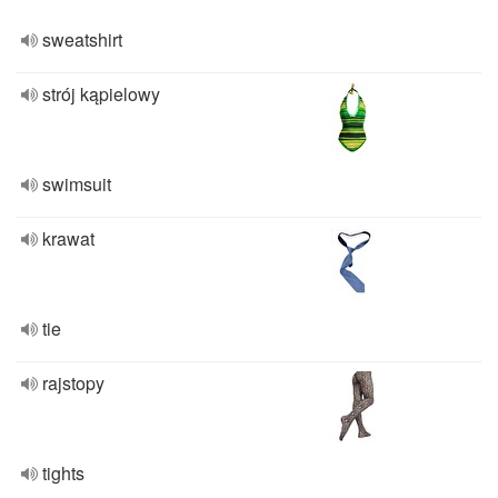
sweatshirt
strój kąpielowy
swimsuit
krawat
tie
rajstopy
tights