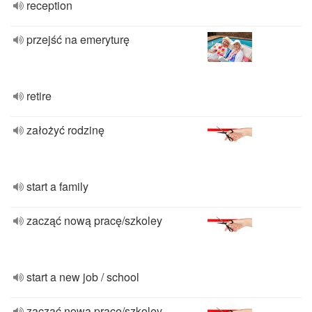
reception
przejść na emeryturę
retire
założyć rodzinę
start a family
zacząć nową pracę/szkoley
start a new job / school
zacząć nową pracę/szkoley