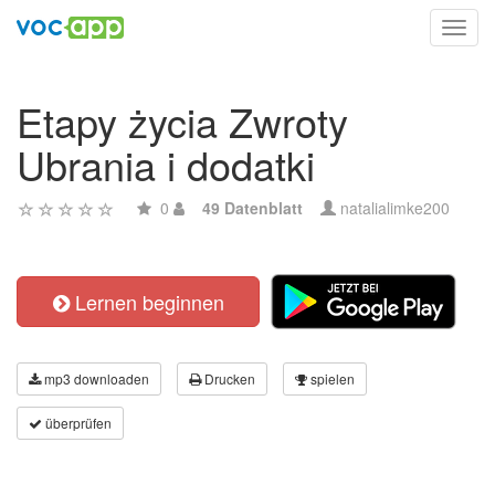
Toggl
navig
Etapy życia Zwroty
Ubrania i dodatki
0
49 Datenblatt
natalialimke200
Lernen beginnen
mp3 downloaden
Drucken
spielen
überprüfen