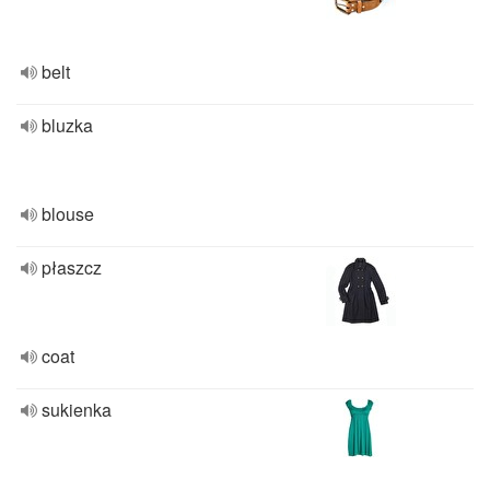
belt
bluzka
blouse
płaszcz
coat
sukienka