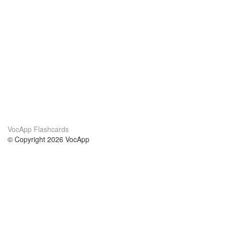
VocApp Flashcards
© Copyright 2026 VocApp
02-798 Mielczarskiego 8/58
Warsaw, Poland (EU)