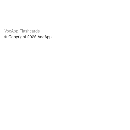
VocApp Flashcards
© Copyright 2026 VocApp
02-798 Mielczarskiego 8/58
Warsaw, Poland (EU)
Wir Über Uns
Bedingungen
unser Team
100% Garantie
Blog
Datenschutzrichtlinie
Vorschriften
In Kontakt Treten