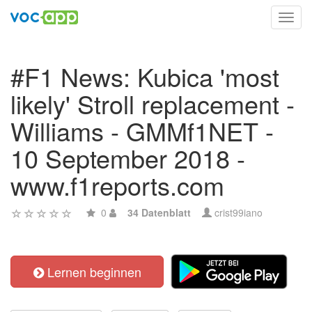
Toggl
navig
#F1 News: Kubica 'most
likely' Stroll replacement -
Williams - GMMf1NET -
10 September 2018 -
www.f1reports.com
0
34 Datenblatt
crist99iano
Lernen beginnen