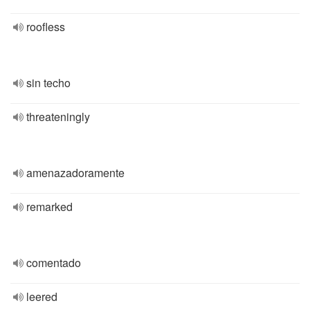
roofless
sin techo
threateningly
amenazadoramente
remarked
comentado
leered