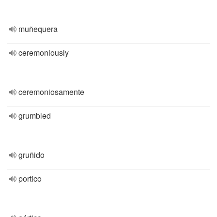
muñequera
ceremoniously
ceremoniosamente
grumbled
gruñido
portico