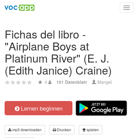
Toggl
navig
Fichas del libro -
"Airplane Boys at
Platinum River" (E. J.
(Edith Janice) Craine)
0
101 Datenblatt
Mangel
Lernen beginnen
mp3 downloaden
Drucken
spielen