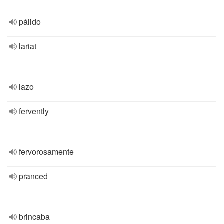
pálido
lariat
lazo
fervently
fervorosamente
pranced
brincaba