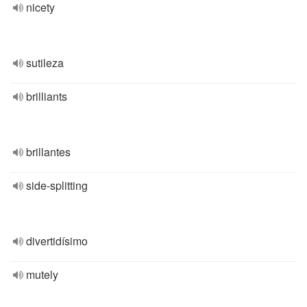
nicety
sutileza
brilliants
brillantes
side-splitting
divertidísimo
mutely