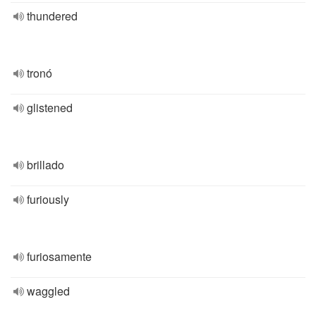
thundered
tronó
glistened
brillado
furiously
furiosamente
waggled