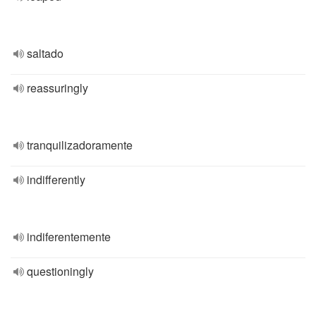
saltado
reassuringly
tranquilizadoramente
indifferently
indiferentemente
questioningly