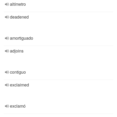
altímetro
deadened
amortiguado
adjoins
contiguo
exclaimed
exclamó