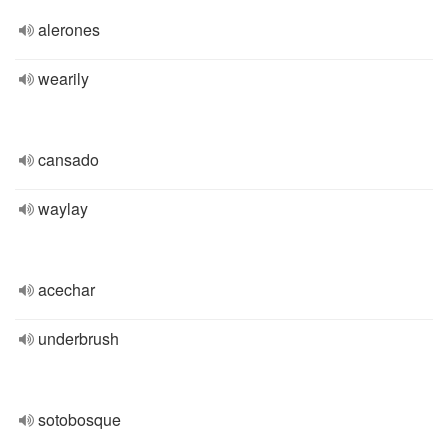
alerones
wearily
cansado
waylay
acechar
underbrush
sotobosque