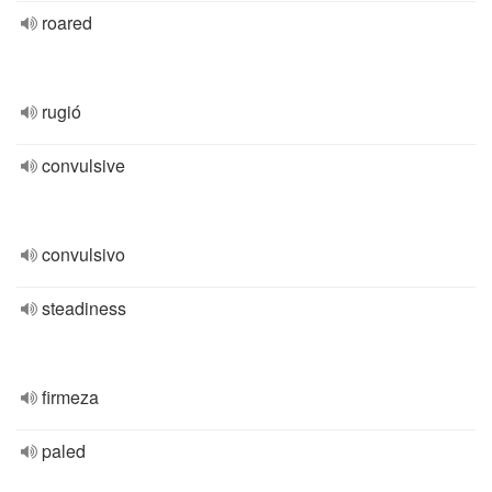
roared
rugió
convulsive
convulsivo
steadiness
firmeza
paled