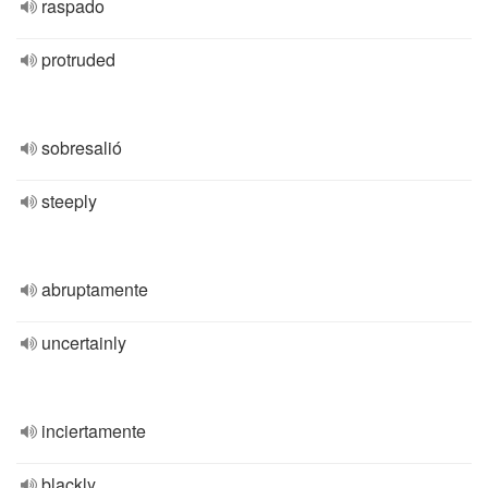
raspado
protruded
sobresalió
steeply
abruptamente
uncertainly
inciertamente
blackly