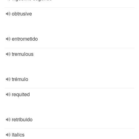
obtrusive
entrometido
tremulous
trémulo
requited
retribuido
italics