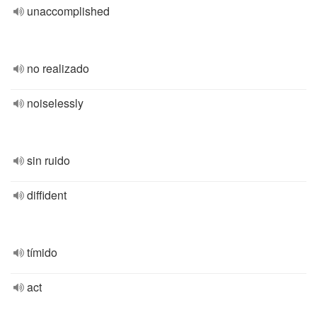
unaccomplished
no realizado
noiselessly
sin ruido
diffident
tímido
act