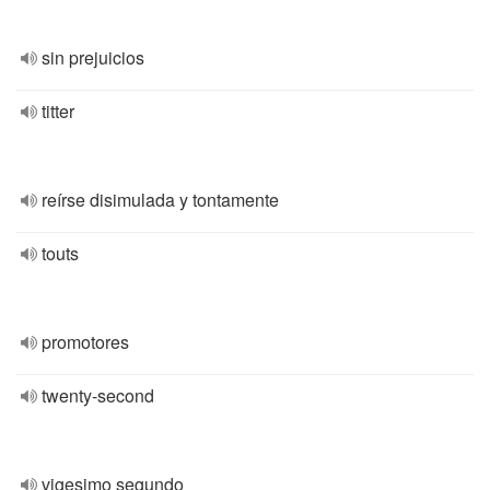
sin prejuicios
titter
reírse disimulada y tontamente
touts
promotores
twenty-second
vigesimo segundo