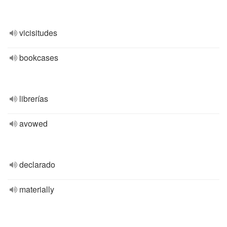
vicisitudes
bookcases
librerías
avowed
declarado
materially