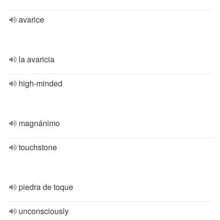
avarice
la avaricia
high-minded
magnánimo
touchstone
piedra de toque
unconsciously