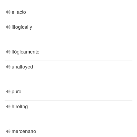
el acto
illogically
ilógicamente
unalloyed
puro
hireling
mercenario