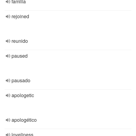
familia
rejoined
reunido
paused
pausado
apologetic
apologético
loveliness