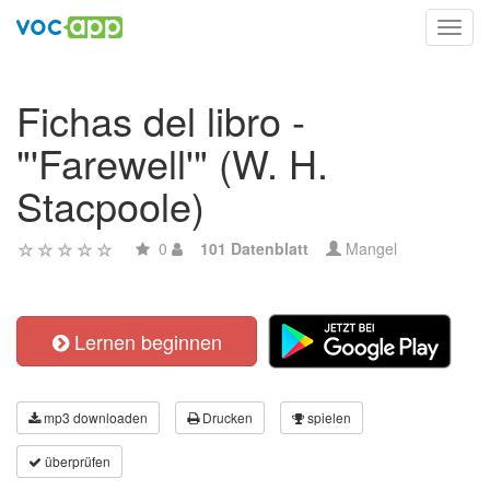
Toggl
navig
Fichas del libro -
"'Farewell'" (W. H.
Stacpoole)
0
101 Datenblatt
Mangel
Lernen beginnen
mp3 downloaden
Drucken
spielen
überprüfen