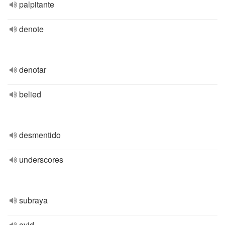
palpitante
denote
denotar
belied
desmentido
underscores
subraya
ovid