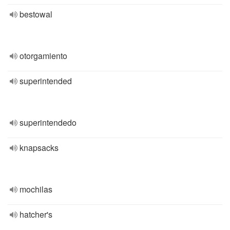
bestowal
otorgamiento
superintended
superintendedo
knapsacks
mochilas
hatcher's