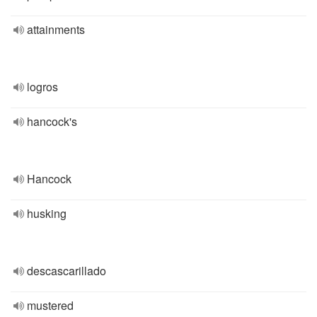
attainments
logros
hancock's
Hancock
husking
descascarillado
mustered