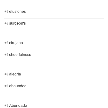
efusiones
surgeon's
cirujano
cheerfulness
alegría
abounded
Abundado