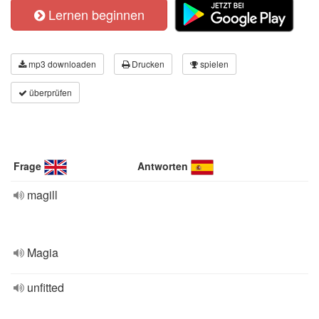
Lernen beginnen
mp3 downloaden
Drucken
spielen
überprüfen
Frage
Antworten
magill
Magia
unfitted