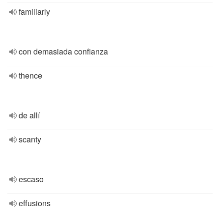
familiarly
con demasiada confianza
thence
de allí
scanty
escaso
effusions