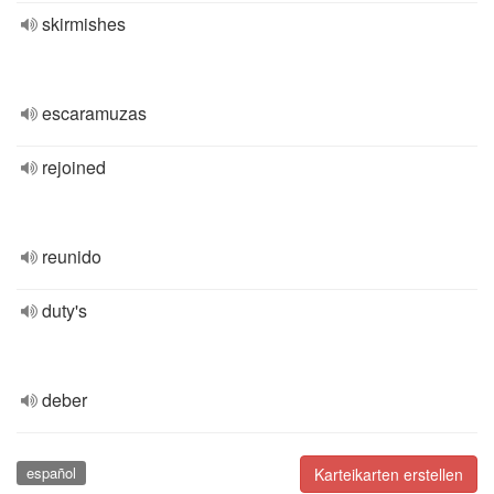
skirmishes
escaramuzas
rejoined
reunido
duty's
deber
español
Karteikarten erstellen