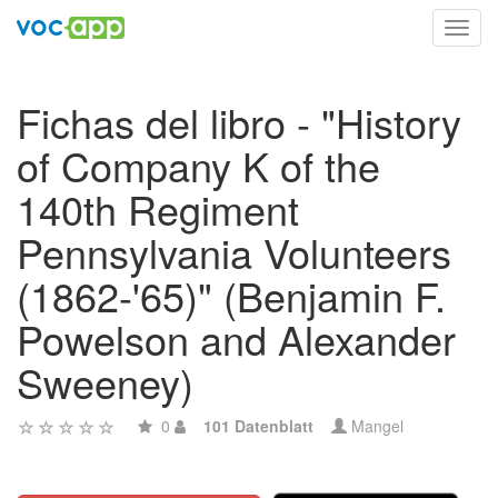
Toggl
navig
Fichas del libro - "History
of Company K of the
140th Regiment
Pennsylvania Volunteers
(1862-'65)" (Benjamin F.
Powelson and Alexander
Sweeney)
0
101 Datenblatt
Mangel