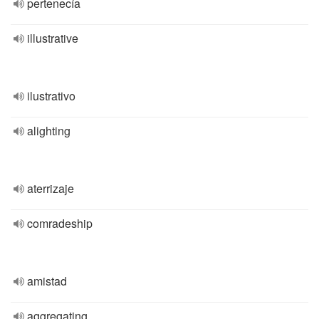
pertenecía
illustrative
ilustrativo
alighting
aterrizaje
comradeship
amistad
aggregating