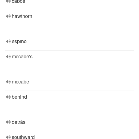
cabos
hawthorn
espino
mccabe's
mccabe
behind
detrás
southward