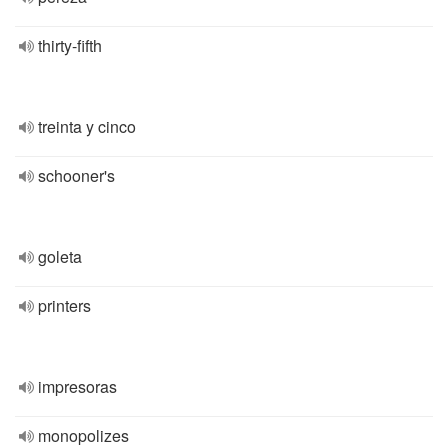
thirty-fifth
treinta y cinco
schooner's
goleta
printers
impresoras
monopolizes