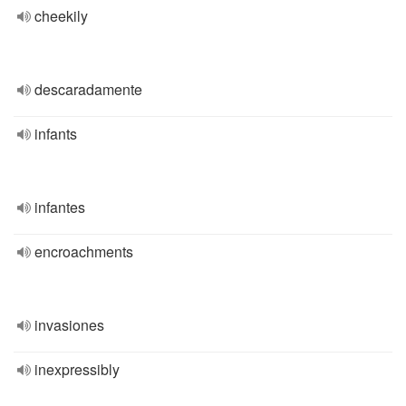
cheekily
descaradamente
infants
infantes
encroachments
invasiones
inexpressibly