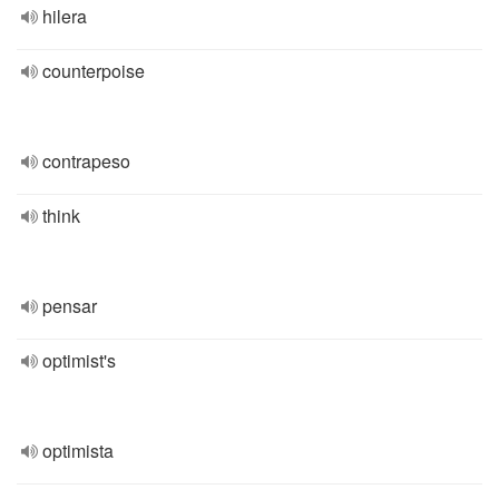
hilera
counterpoise
contrapeso
think
pensar
optimist's
optimista