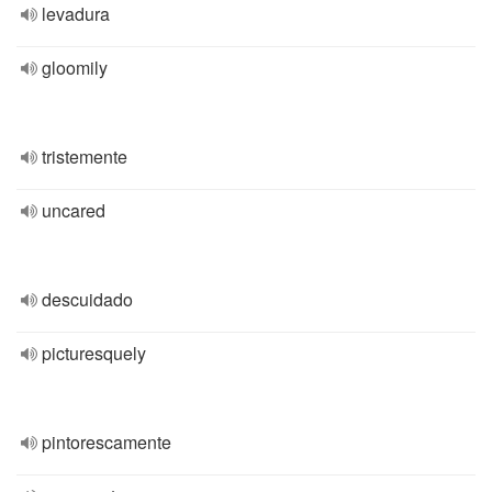
levadura
gloomily
tristemente
uncared
descuidado
picturesquely
pintorescamente