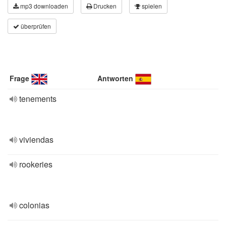
mp3 downloaden
Drucken
spielen
überprüfen
Frage
Antworten
tenements
viviendas
rookeries
colonias