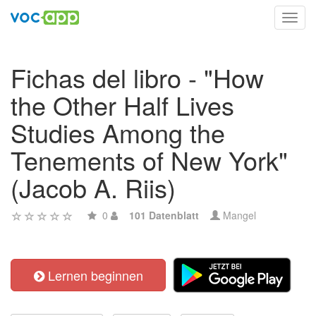
Toggl
navig
Fichas del libro - "How
the Other Half Lives
Studies Among the
Tenements of New York"
(Jacob A. Riis)
0
101 Datenblatt
Mangel
Lernen beginnen