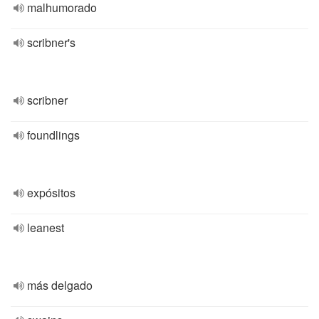
malhumorado
scribner's
scribner
foundlings
expósitos
leanest
más delgado