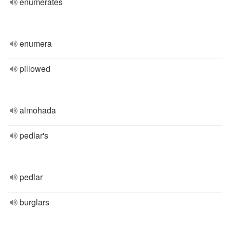
enumerates
enumera
pillowed
almohada
pedlar's
pedlar
burglars