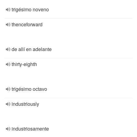
trigésimo noveno
thenceforward
de allí en adelante
thirty-eighth
trigésimo octavo
industriously
industriosamente