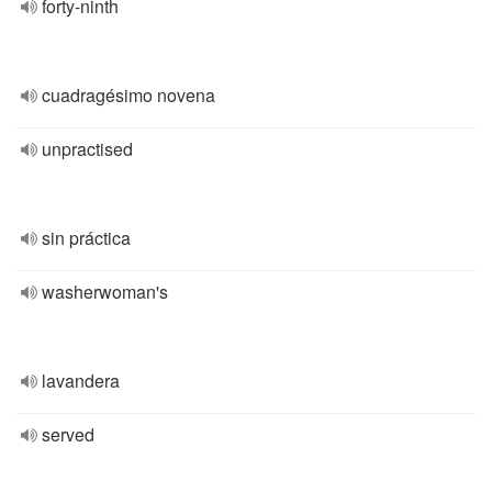
forty-ninth
cuadragésimo novena
unpractised
sin práctica
washerwoman's
lavandera
served