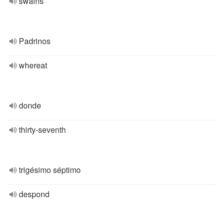
swains
Padrinos
whereat
donde
thirty-seventh
trigésimo séptimo
despond