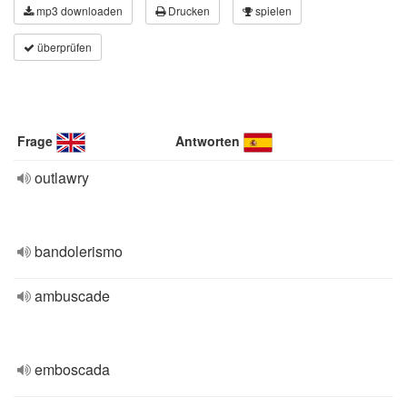
mp3 downloaden
Drucken
spielen
überprüfen
Frage
Antworten
outlawry
bandolerismo
ambuscade
emboscada