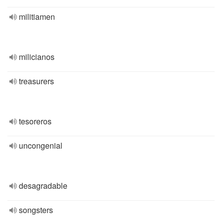
militiamen
milicianos
treasurers
tesoreros
uncongenial
desagradable
songsters