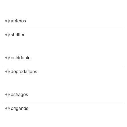
arrieros
shriller
estridente
depredations
estragos
brigands