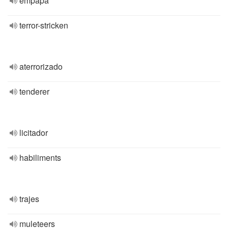
empapa
terror-stricken
aterrorizado
tenderer
licitador
habiliments
trajes
muleteers