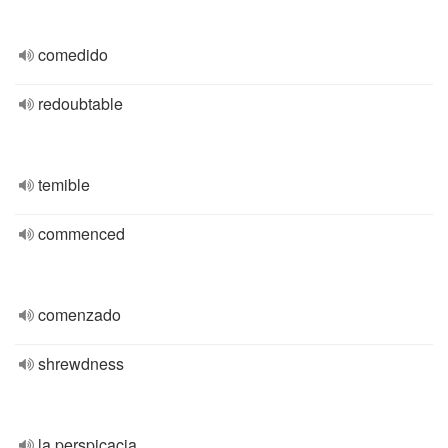
comedido
redoubtable
temible
commenced
comenzado
shrewdness
la perspicacia