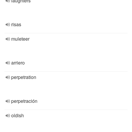
laughters
risas
muleteer
arriero
perpetration
perpetración
oldish