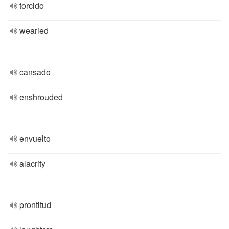
torcido
wearied
cansado
enshrouded
envuelto
alacrity
prontitud