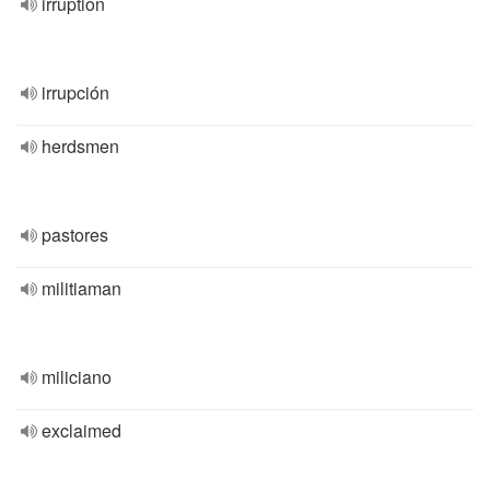
irruption
irrupción
herdsmen
pastores
militiaman
miliciano
exclaimed