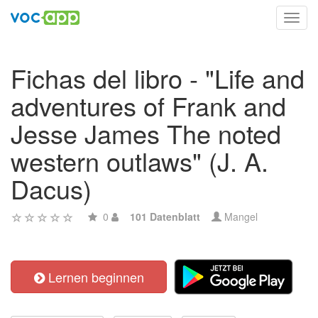
Toggl
navig
Fichas del libro - "Life and
adventures of Frank and
Jesse James The noted
western outlaws" (J. A.
Dacus)
0
101 Datenblatt
Mangel
Lernen beginnen