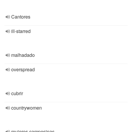
Cantores
ill-starred
malhadado
overspread
cubrir
countrywomen
mujeres campesinas