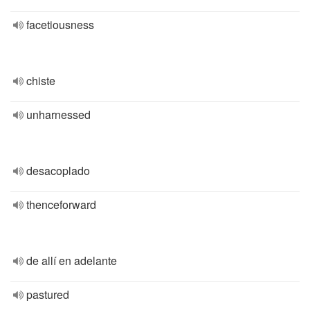
facetiousness
chiste
unharnessed
desacoplado
thenceforward
de allí en adelante
pastured