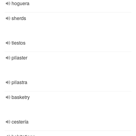
hoguera
sherds
tiestos
pilaster
pilastra
basketry
cestería