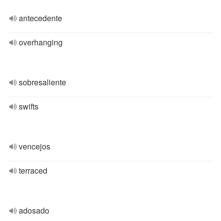
antecedente
overhanging
sobresaliente
swifts
vencejos
terraced
adosado