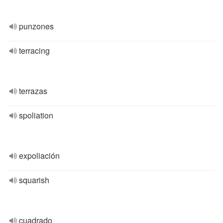
punzones
terracing
terrazas
spoliation
expoliación
squarish
cuadrado