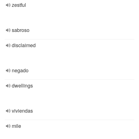
zestful
sabroso
disclaimed
negado
dwellings
viviendas
mile