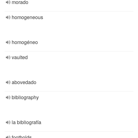
morado
homogeneous
homogéneo
vaulted
abovedado
bibliography
la bibliografía
footholds