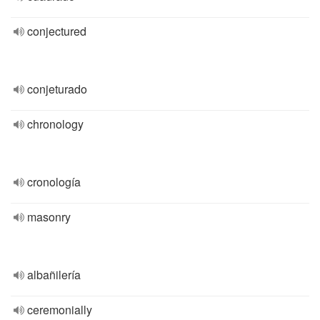
conjectured
conjeturado
chronology
cronología
masonry
albañilería
ceremonially