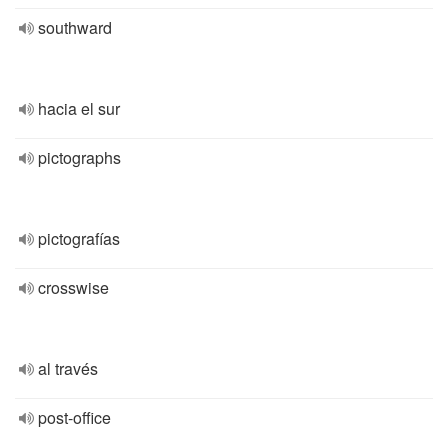
southward
hacia el sur
pictographs
pictografías
crosswise
al través
post-office