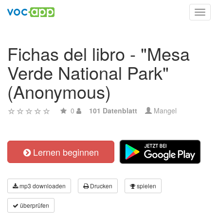
Toggl
navig
Fichas del libro - "Mesa
Verde National Park"
(Anonymous)
0
101 Datenblatt
Mangel
Lernen beginnen
mp3 downloaden
Drucken
spielen
überprüfen