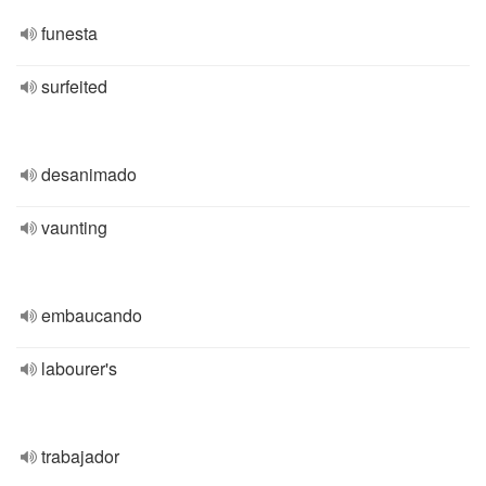
funesta
surfeited
desanimado
vaunting
embaucando
labourer's
trabajador