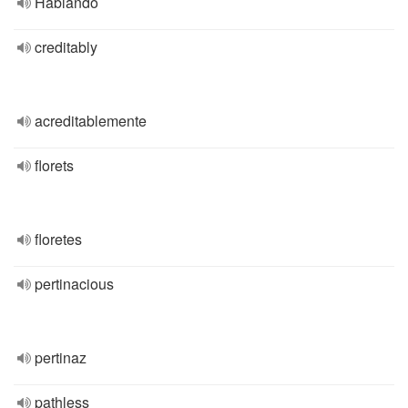
Hablando
creditably
acreditablemente
florets
floretes
pertinacious
pertinaz
pathless