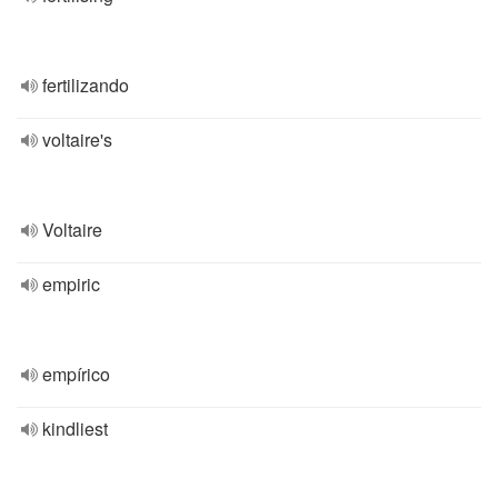
fertilizando
voltaire's
Voltaire
empiric
empírico
kindliest