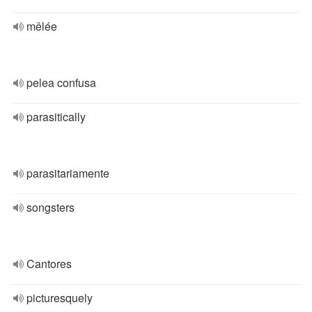
mêlée
pelea confusa
parasitically
parasitariamente
songsters
Cantores
picturesquely