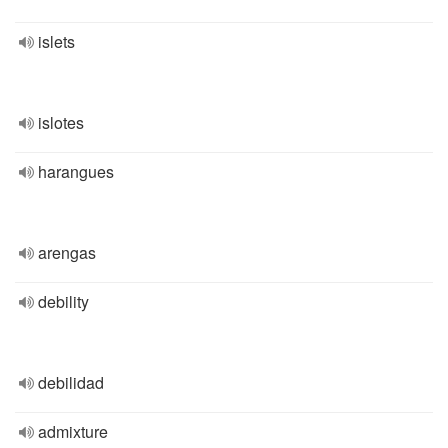
islets
islotes
harangues
arengas
debility
debilidad
admixture