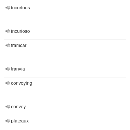
incurious
incurioso
tramcar
tranvía
convoying
convoy
plateaux