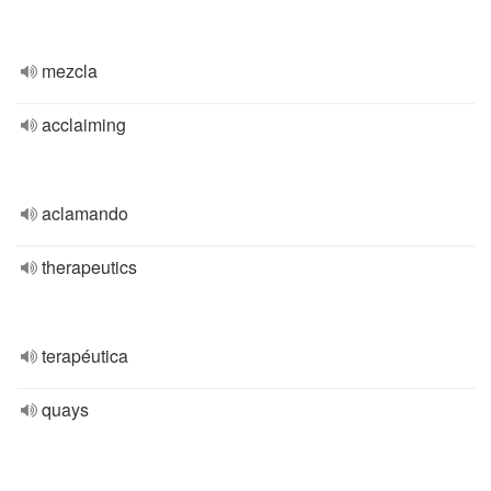
mezcla
acclaiming
aclamando
therapeutics
terapéutica
quays