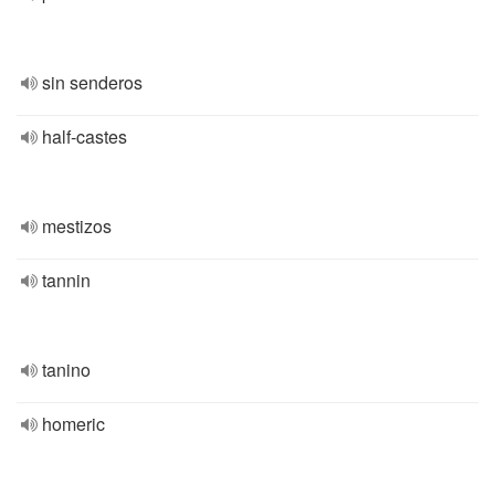
sin senderos
half-castes
mestizos
tannin
tanino
homeric