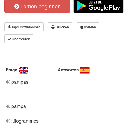
Lernen beginnen
mp3 downloaden
Drucken
spielen
überprüfen
Frage
Antworten
pampas
pampa
kilogrammes