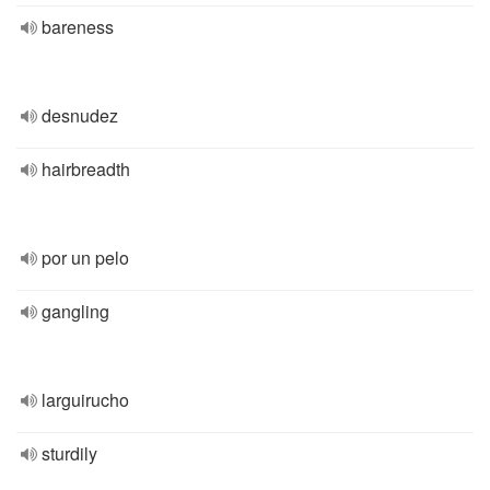
bareness
desnudez
hairbreadth
por un pelo
gangling
larguirucho
sturdily