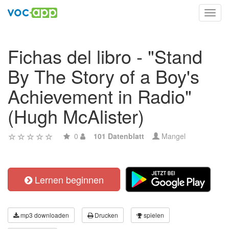
Toggl
navig
Fichas del libro - "Stand
By The Story of a Boy's
Achievement in Radio"
(Hugh McAlister)
0
101 Datenblatt
Mangel
Lernen beginnen
mp3 downloaden
Drucken
spielen