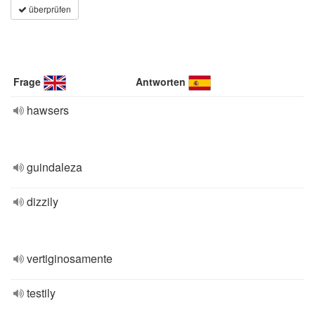
überprüfen
Frage
Antworten
hawsers
guindaleza
dizzily
vertiginosamente
testily