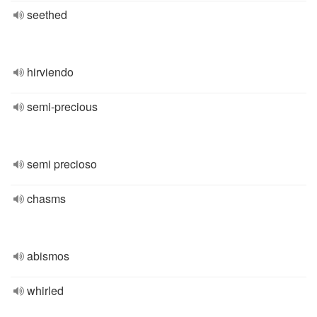
seethed
hirviendo
semi-precious
semi precioso
chasms
abismos
whirled