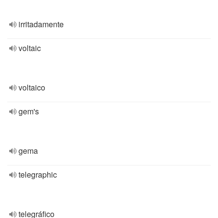
irritadamente
voltaic
voltaico
gem's
gema
telegraphic
telegráfico