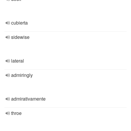
cubierta
sidewise
lateral
admiringly
admirativamente
throe