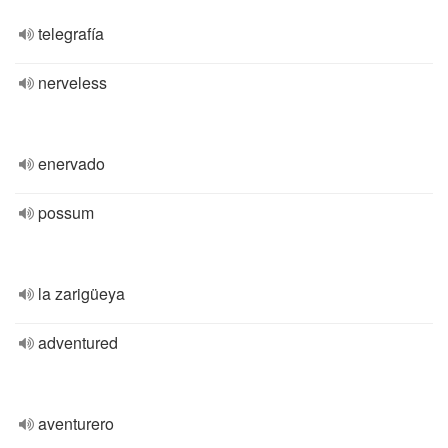
telegrafía
nerveless
enervado
possum
la zarigüeya
adventured
aventurero