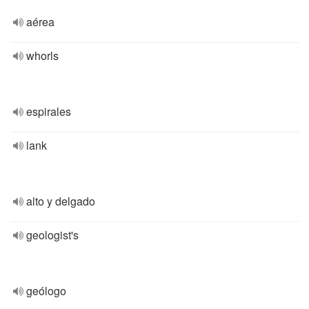
aérea
whorls
espirales
lank
alto y delgado
geologist's
geólogo