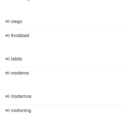
ciego
throbbed
latido
moderns
modernos
motioning