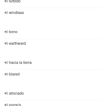
túrbido
windlass
torno
earthward
hacia la tierra
blared
atronado
pomp's