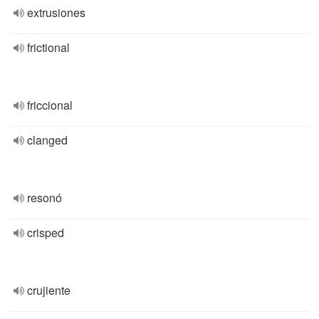
extrusiones
frictional
friccional
clanged
resonó
crisped
crujiente