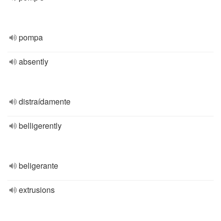
pompa
absently
distraídamente
belligerently
beligerante
extrusions