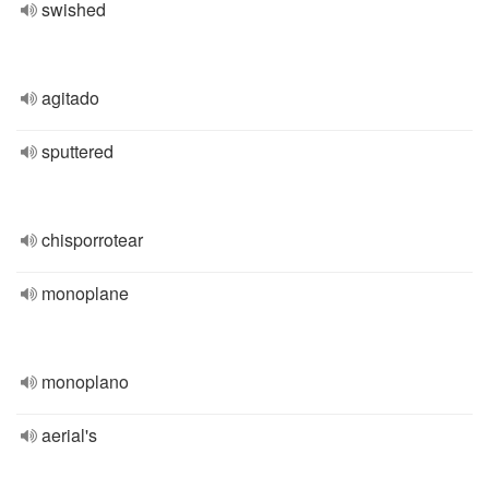
swished
agitado
sputtered
chisporrotear
monoplane
monoplano
aerial's