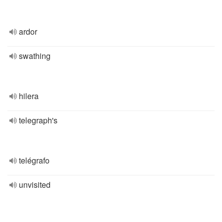
ardor
swathing
hilera
telegraph's
telégrafo
unvisited