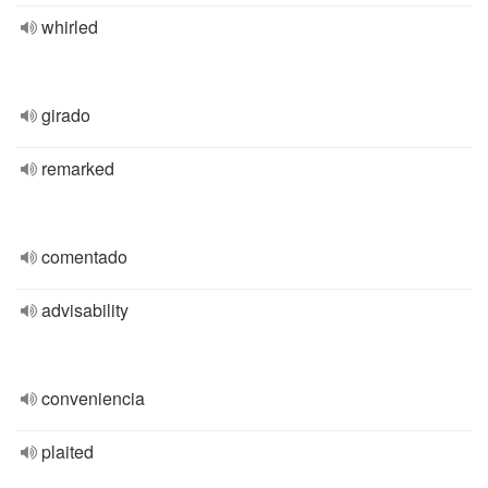
whirled
girado
remarked
comentado
advisability
conveniencia
plaited