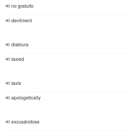
no gratuito
devilment
diablura
taxied
taxis
apologetically
excusándose