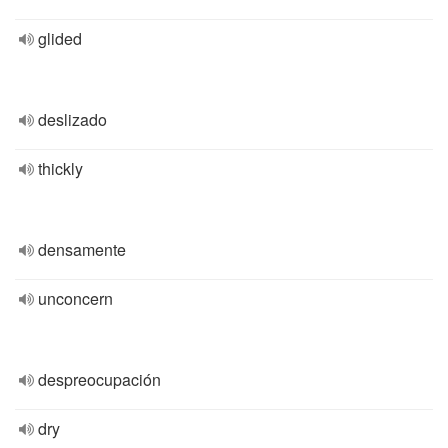
glided
deslizado
thickly
densamente
unconcern
despreocupación
dry