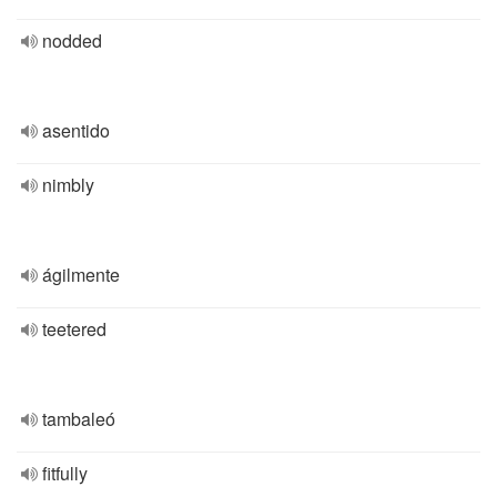
nodded
asentido
nimbly
ágilmente
teetered
tambaleó
fitfully