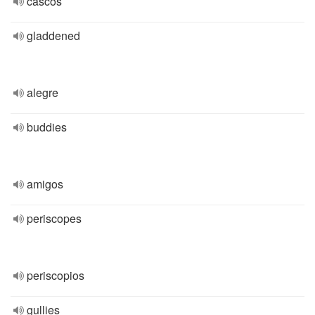
cascos
gladdened
alegre
buddies
amigos
periscopes
periscopios
gullies