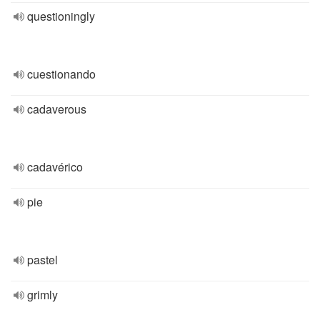
questioningly
cuestionando
cadaverous
cadavérico
pie
pastel
grimly