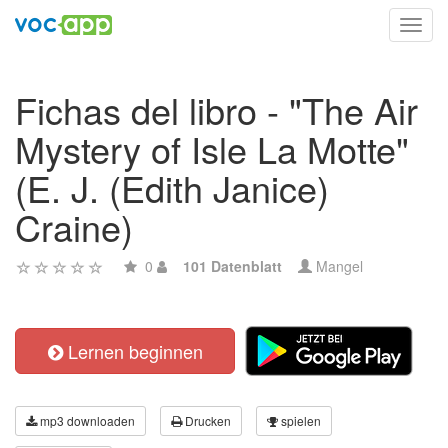
Toggl
navig
Fichas del libro - "The Air
Mystery of Isle La Motte"
(E. J. (Edith Janice)
Craine)
0
101 Datenblatt
Mangel
Lernen beginnen
mp3 downloaden
Drucken
spielen