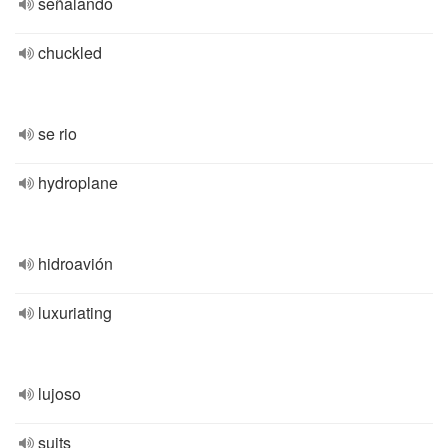
señalando
chuckled
se rio
hydroplane
hidroavión
luxuriating
lujoso
suits