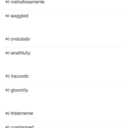
melodiosamente
waggled
ondulado
wrathfully
iracundo
gloomily
tristemente
unstrapped