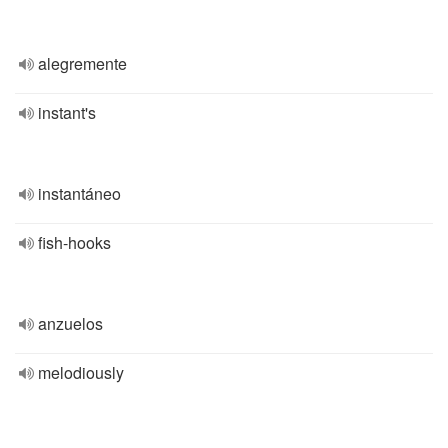
alegremente
instant's
instantáneo
fish-hooks
anzuelos
melodiously