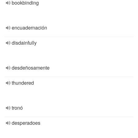
bookbinding
encuadernación
disdainfully
desdeñosamente
thundered
tronó
desperadoes