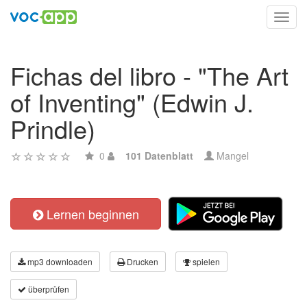
Toggl
navig
Fichas del libro - "The Art
of Inventing" (Edwin J.
Prindle)
0
101 Datenblatt
Mangel
Lernen beginnen
mp3 downloaden
Drucken
spielen
überprüfen