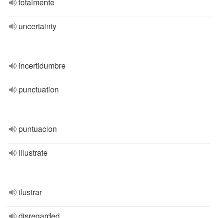
totalmente
uncertainty
incertidumbre
punctuation
puntuacion
illustrate
ilustrar
disregarded