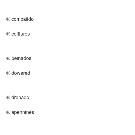
combatido
coiffures
peinados
dowered
drenado
apennines