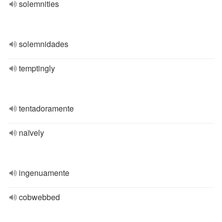
solemnities
solemnidades
temptingly
tentadoramente
naïvely
ingenuamente
cobwebbed