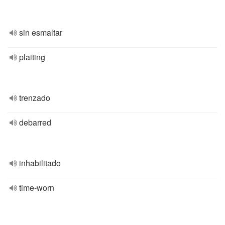
sin esmaltar
plaiting
trenzado
debarred
inhabilitado
time-worn