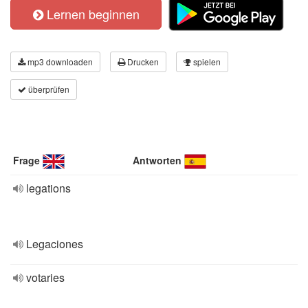
Lernen beginnen
mp3 downloaden
Drucken
spielen
überprüfen
Frage
Antworten
legations
Legaciones
votaries