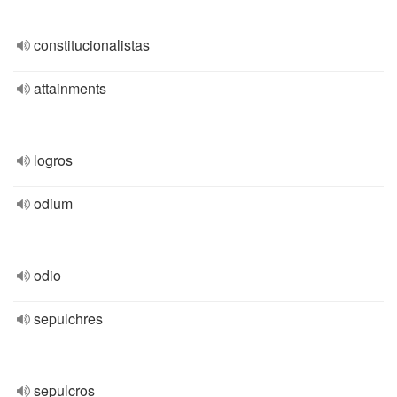
constitucionalistas
attainments
logros
odium
odio
sepulchres
sepulcros