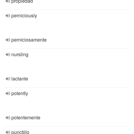
propiedad
perniciously
perniciosamente
nursling
lactante
potently
potentemente
punctilio