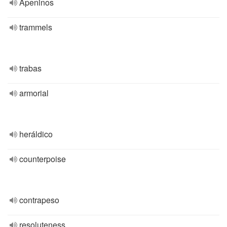
Apeninos
trammels
trabas
armorial
heráldico
counterpoise
contrapeso
resoluteness