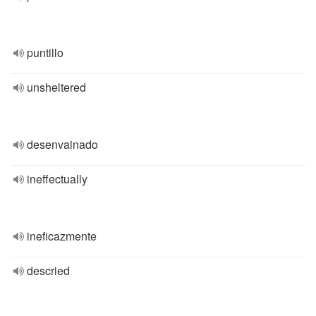
puntillo
unsheltered
desenvainado
ineffectually
ineficazmente
descried