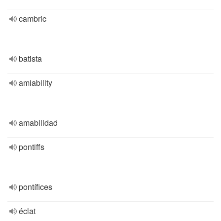
cambric
batista
amiability
amabilidad
pontiffs
pontífices
éclat