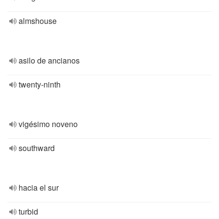
almshouse
asilo de ancianos
twenty-ninth
vigésimo noveno
southward
hacia el sur
turbid