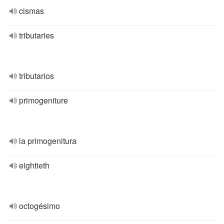
cismas
tributaries
tributarios
primogeniture
la primogenitura
eightieth
octogésimo