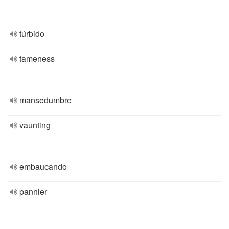
túrbido
tameness
mansedumbre
vaunting
embaucando
pannier