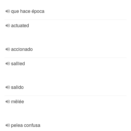
que hace época
actuated
accionado
sallied
salido
mêlée
pelea confusa