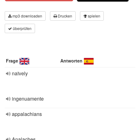
mp3 downloaden
Drucken
spielen
überprüfen
Frage
Antworten
naïvely
ingenuamente
appalachians
Apalaches