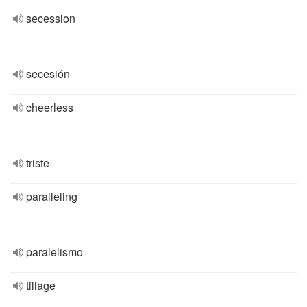
secession
secesión
cheerless
triste
paralleling
paralelismo
tillage