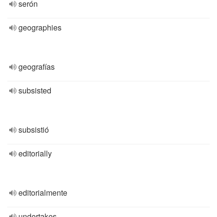
serón
geographies
geografías
subsisted
subsistió
editorially
editorialmente
undertakes