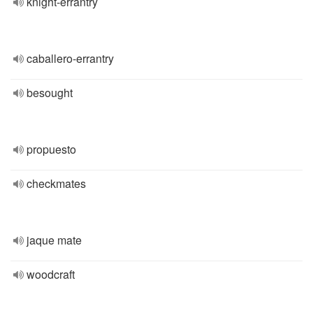
knight-errantry
caballero-errantry
besought
propuesto
checkmates
jaque mate
woodcraft