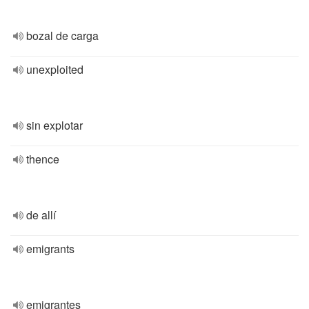
bozal de carga
unexploited
sin explotar
thence
de allí
emigrants
emigrantes