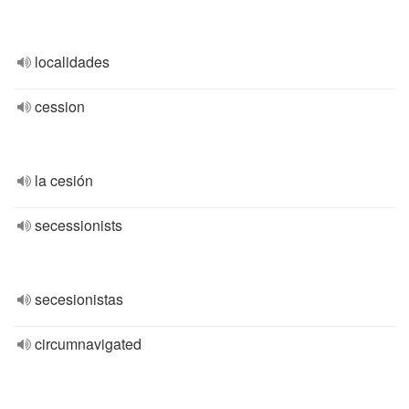
localidades
cession
la cesión
secessionists
secesionistas
circumnavigated