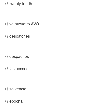
twenty-fourth
veinticuatro AVO
despatches
despachos
fastnesses
solvencia
epochal