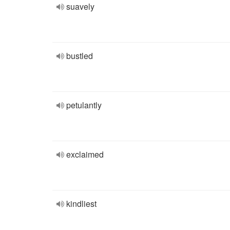
suavely
bustled
petulantly
exclaimed
kindliest