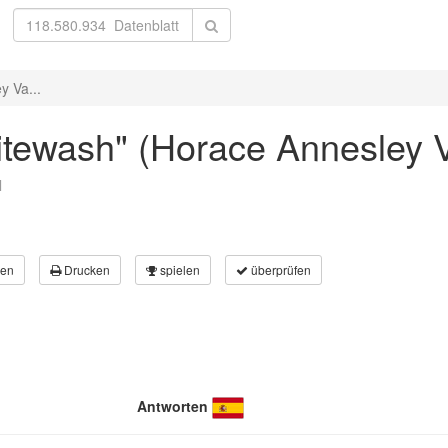
y Va...
hitewash" (Horace Annesley V
l
en
Drucken
spielen
überprüfen
Antworten