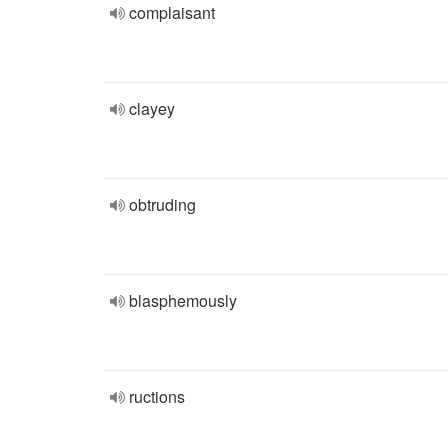
complaisant
clayey
obtruding
blasphemously
ructions