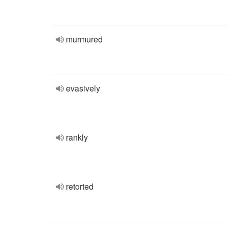
murmured
evasively
rankly
retorted