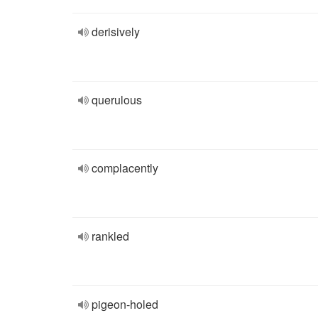
derisively
querulous
complacently
rankled
pigeon-holed