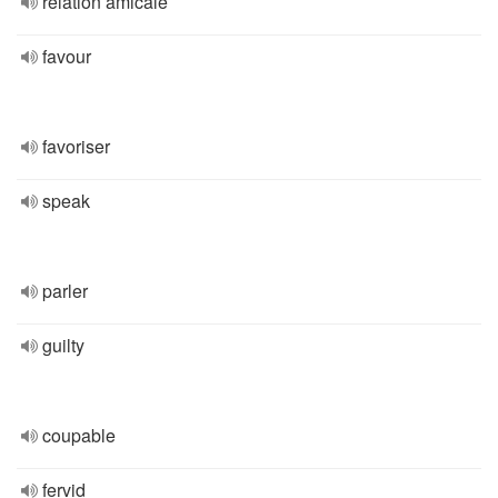
relation amicale
favour
favoriser
speak
parler
guilty
coupable
fervid