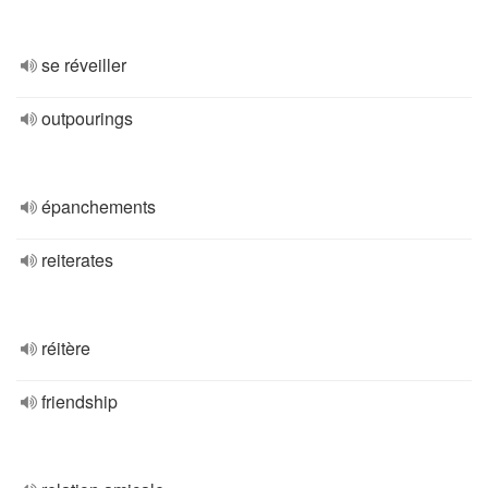
se réveiller
outpourings
épanchements
reiterates
réitère
friendship