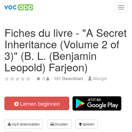
Toggl
navig
Fiches du livre - "A Secret
Inheritance (Volume 2 of
3)" (B. L. (Benjamin
Leopold) Farjeon)
0
101 Datenblatt
Mangel
Lernen beginnen
mp3 downloaden
Drucken
spielen