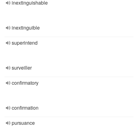
inextinguishable
inextinguible
superintend
surveiller
confirmatory
confirmation
pursuance