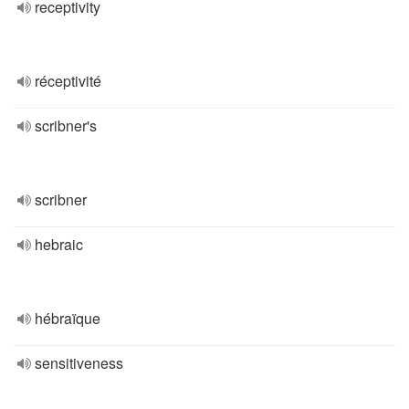
receptivity
réceptivité
scribner's
scribner
hebraic
hébraïque
sensitiveness