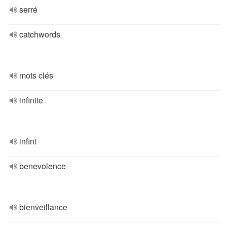
serré
catchwords
mots clés
infinite
infini
benevolence
bienveillance