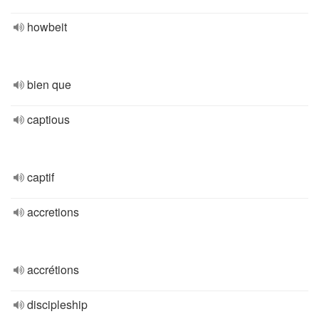
howbeit
bien que
captious
captif
accretions
accrétions
discipleship