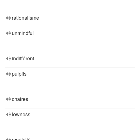
rationalisme
unmindful
indifférent
pulpits
chaires
lowness
modicité