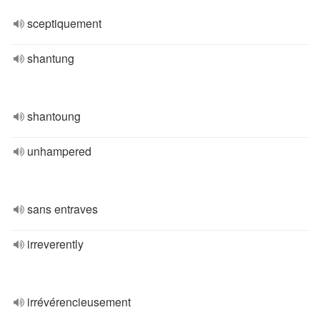
sceptiquement
shantung
shantoung
unhampered
sans entraves
irreverently
irrévérencieusement