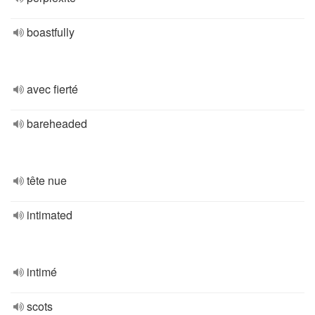
boastfully
avec fierté
bareheaded
tête nue
intimated
intimé
scots