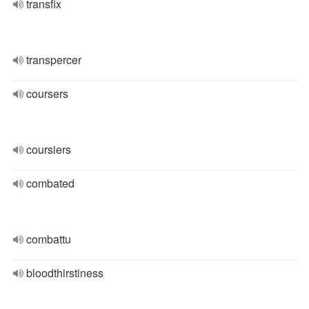
transfix
transpercer
coursers
coursiers
combated
combattu
bloodthirstiness