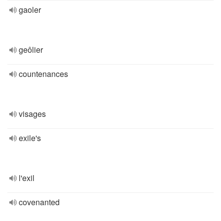
gaoler
geôlier
countenances
visages
exile's
l'exil
covenanted