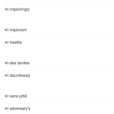
imploringly
implorant
heaths
des landes
dauntlessly
sans pitié
adversary's