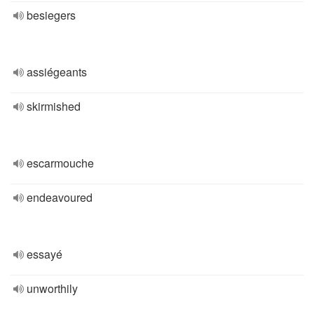
besiegers
assiégeants
skirmished
escarmouche
endeavoured
essayé
unworthily