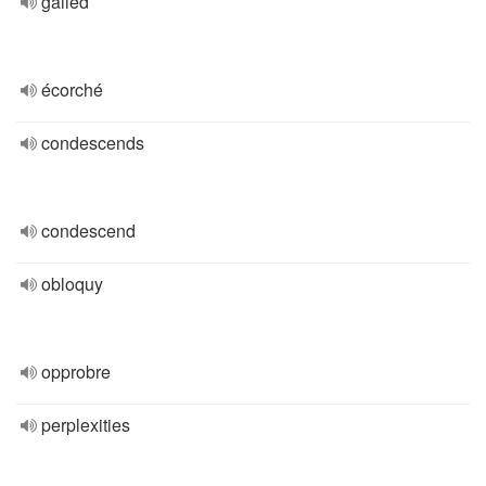
galled
écorché
condescends
condescend
obloquy
opprobre
perplexities