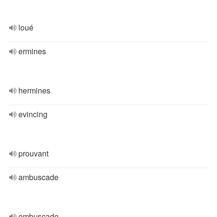
loué
ermines
hermines
evincing
prouvant
ambuscade
embuscade