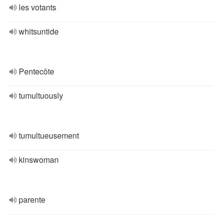
les votants
whitsuntide
Pentecôte
tumultuously
tumultueusement
kinswoman
parente