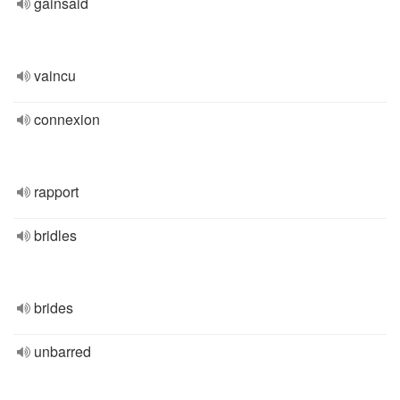
gainsaid
vaincu
connexion
rapport
bridles
brides
unbarred