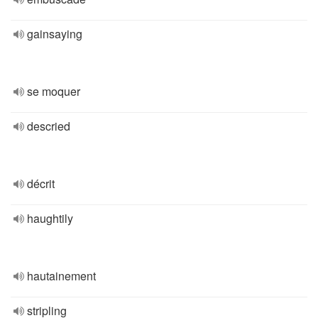
gainsaying
se moquer
descried
décrit
haughtily
hautainement
stripling