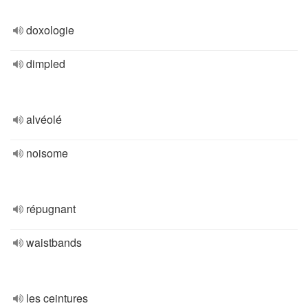
doxologie
dimpled
alvéolé
noisome
répugnant
waistbands
les ceintures