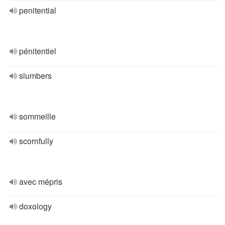
penitential
pénitentiel
slumbers
sommeille
scornfully
avec mépris
doxology