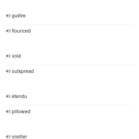
guêtre
flounced
volé
outspread
étendu
pillowed
oreiller