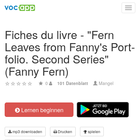
Toggl
navig
Fiches du livre - "Fern
Leaves from Fanny's Port-
folio. Second Series"
(Fanny Fern)
0
101 Datenblatt
Mangel
Lernen beginnen
mp3 downloaden
Drucken
spielen