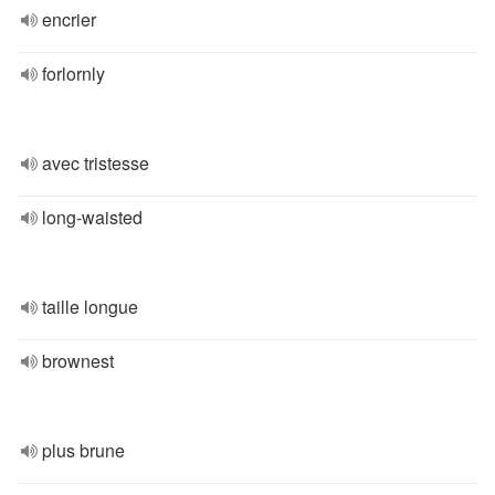
encrier
forlornly
avec tristesse
long-waisted
taille longue
brownest
plus brune