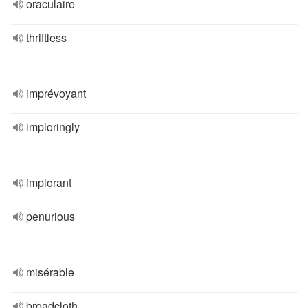
oraculaire
thriftless
imprévoyant
imploringly
implorant
penurious
misérable
broadcloth