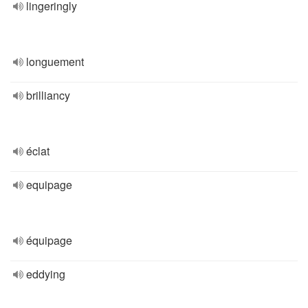
lingeringly
longuement
brilliancy
éclat
equipage
équipage
eddying