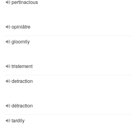
pertinacious
opiniâtre
gloomily
tristement
detraction
détraction
tardily