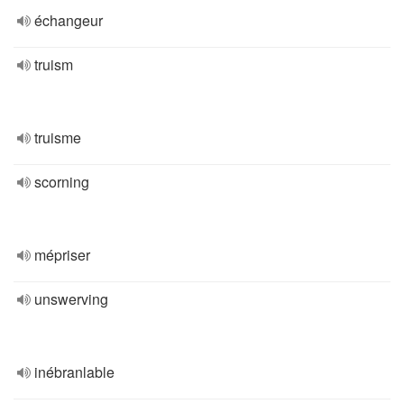
échangeur
truism
truisme
scorning
mépriser
unswerving
inébranlable