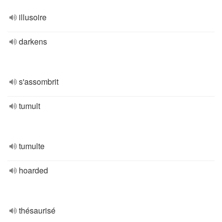
illusoire
darkens
s'assombrit
tumult
tumulte
hoarded
thésaurisé