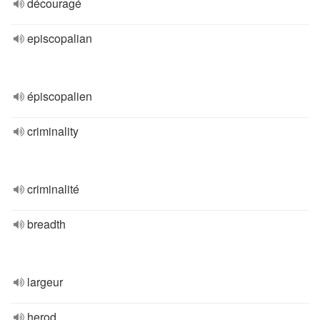
découragé
episcopalian
épiscopalien
criminality
criminalité
breadth
largeur
herod