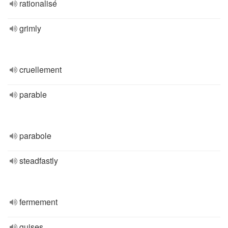
rationalisé
grimly
cruellement
parable
parabole
steadfastly
fermement
guises