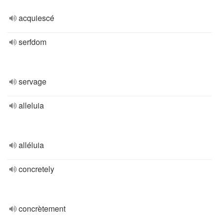
acquiescé
serfdom
servage
alleluia
alléluia
concretely
concrètement