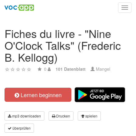
Toggl
navig
Fiches du livre - "Nine
O'Clock Talks" (Frederic
B. Kellogg)
0
101 Datenblatt
Mangel
Lernen beginnen
mp3 downloaden
Drucken
spielen
überprüfen