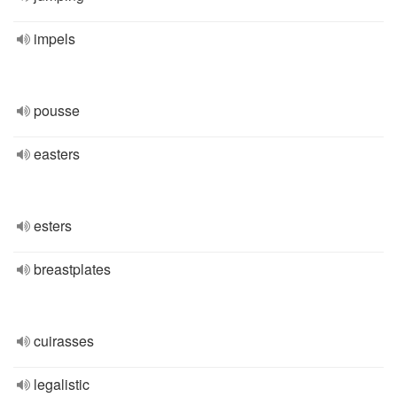
impels
pousse
easters
esters
breastplates
cuirasses
legalistic