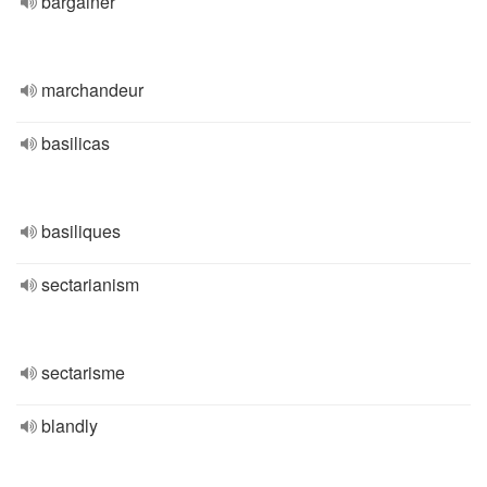
bargainer
marchandeur
basilicas
basiliques
sectarianism
sectarisme
blandly