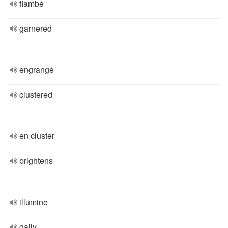
flambé
garnered
engrangé
clustered
en cluster
brightens
illumine
gaily