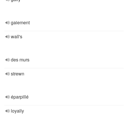
gaiement
wall's
des murs
strewn
éparpillé
loyally