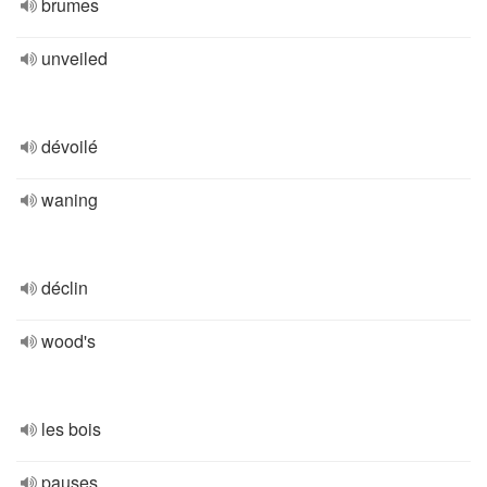
brumes
unveiled
dévoilé
waning
déclin
wood's
les bois
pauses