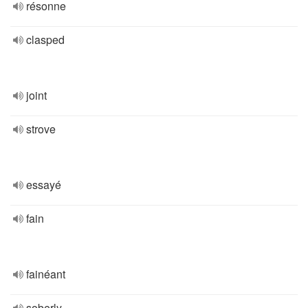
résonne
clasped
joint
strove
essayé
fain
fainéant
soberly