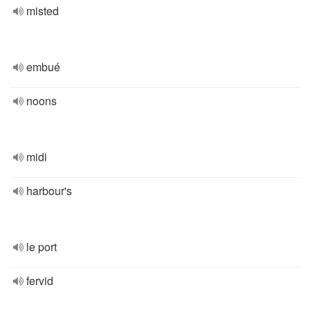
misted
embué
noons
midi
harbour's
le port
fervid