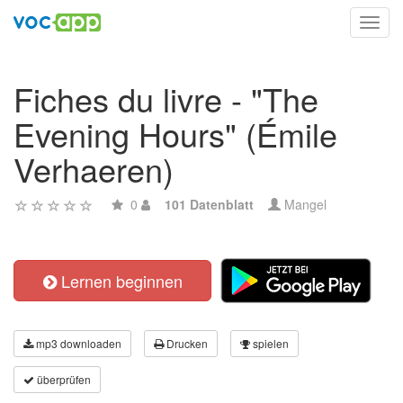
Toggl
navig
Fiches du livre - "The
Evening Hours" (Émile
Verhaeren)
0
101 Datenblatt
Mangel
Lernen beginnen
mp3 downloaden
Drucken
spielen
überprüfen