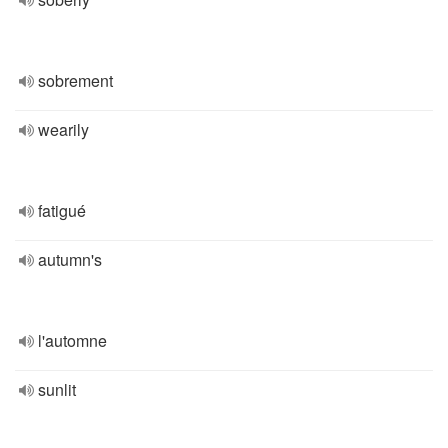
sobrement
wearily
fatigué
autumn's
l'automne
sunlit