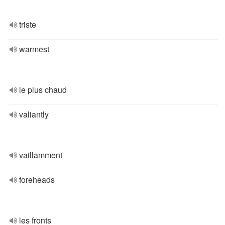
triste
warmest
le plus chaud
valiantly
vaillamment
foreheads
les fronts