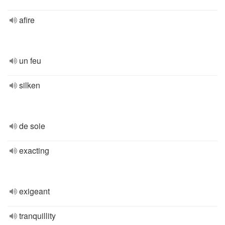
afire
un feu
silken
de soie
exacting
exigeant
tranquillity