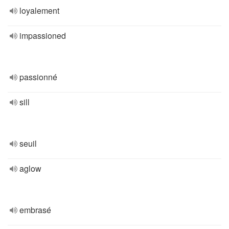
loyalement
impassioned
passionné
sill
seuil
aglow
embrasé