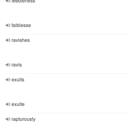
feebleness
faiblesse
ravishes
ravis
exults
exulte
rapturously