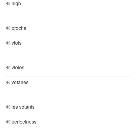
nigh
proche
viols
violes
votaries
les votants
perfectness