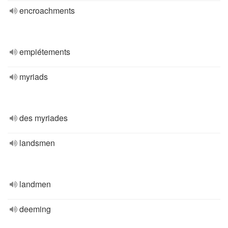
encroachments
empiétements
myriads
des myriades
landsmen
landmen
deeming