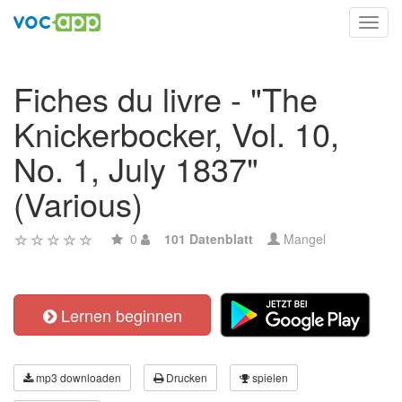
Toggl
navig
Fiches du livre - "The
Knickerbocker, Vol. 10,
No. 1, July 1837"
(Various)
0
101 Datenblatt
Mangel
Lernen beginnen
mp3 downloaden
Drucken
spielen