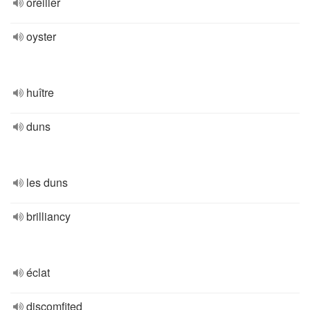
oreiller
oyster
huître
duns
les duns
brilliancy
éclat
discomfited