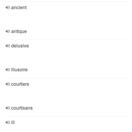
ancient
antique
delusive
illusoire
courtiers
courtisans
ill