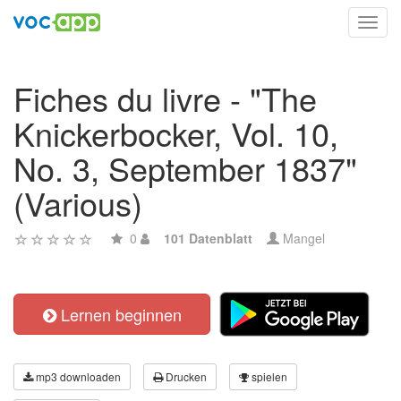
Toggl
navig
Fiches du livre - "The
Knickerbocker, Vol. 10,
No. 3, September 1837"
(Various)
0
101 Datenblatt
Mangel
Lernen beginnen
mp3 downloaden
Drucken
spielen