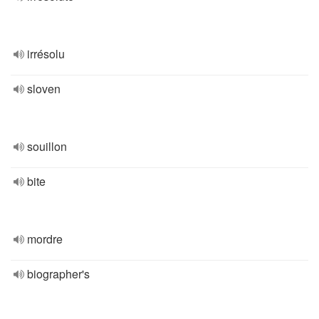
irrésolu
sloven
souillon
bite
mordre
biographer's