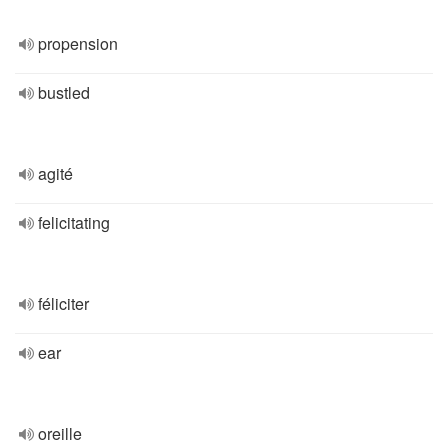
propension
bustled
agité
felicitating
féliciter
ear
oreille