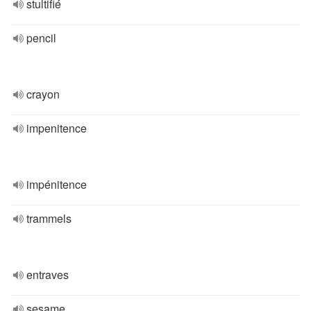
stultifié
pencil
crayon
impenitence
impénitence
trammels
entraves
sesame