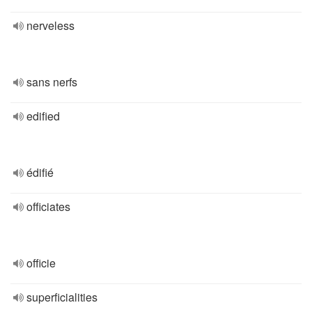
nerveless
sans nerfs
edified
édifié
officiates
officie
superficialities