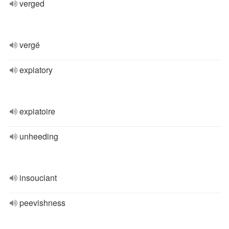
verged
vergé
expiatory
expiatoire
unheeding
insouciant
peevishness