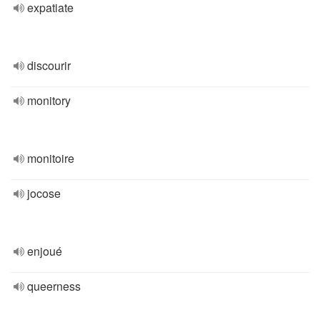
expatiate
discourir
monitory
monitoire
jocose
enjoué
queerness