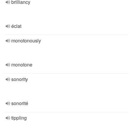
brilliancy
éclat
monotonously
monotone
sonority
sonorité
tippling