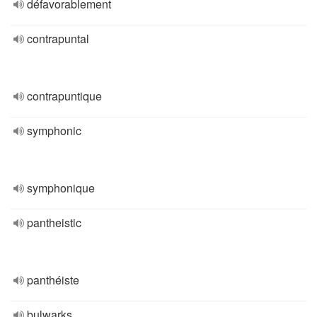
défavorablement
contrapuntal
contrapuntique
symphonic
symphonique
pantheistic
panthéiste
bulwarks