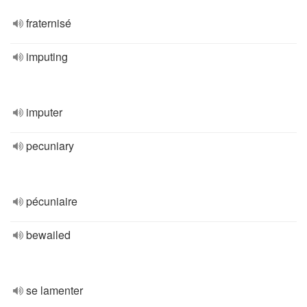
fraternisé
imputing
imputer
pecuniary
pécuniaire
bewailed
se lamenter