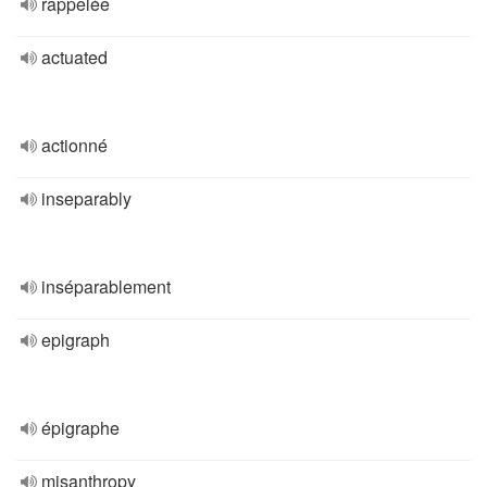
rappelée
actuated
actionné
inseparably
inséparablement
epigraph
épigraphe
misanthropy