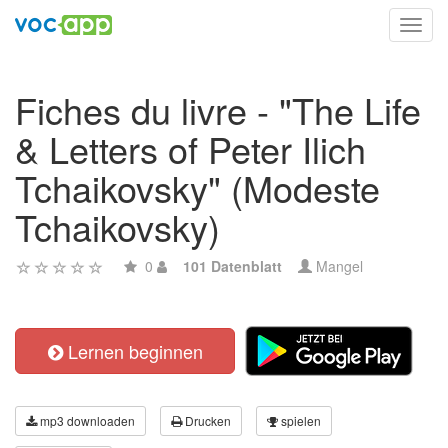
Toggl
navig
Fiches du livre - "The Life
& Letters of Peter Ilich
Tchaikovsky" (Modeste
Tchaikovsky)
0
101 Datenblatt
Mangel
Lernen beginnen
mp3 downloaden
Drucken
spielen