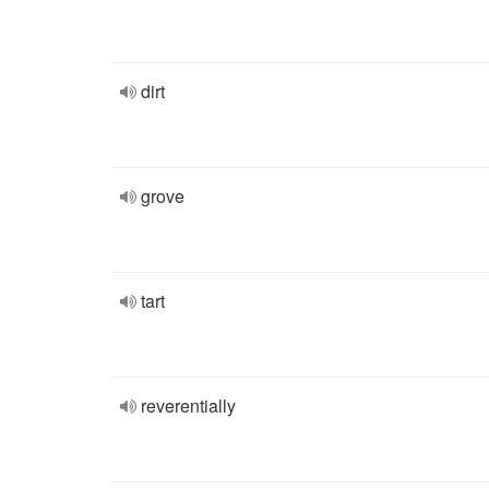
dirt
grove
tart
reverentially