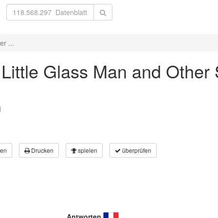
r ...
e Little Glass Man and Other 
l
en
Drucken
spielen
überprüfen
Antworten