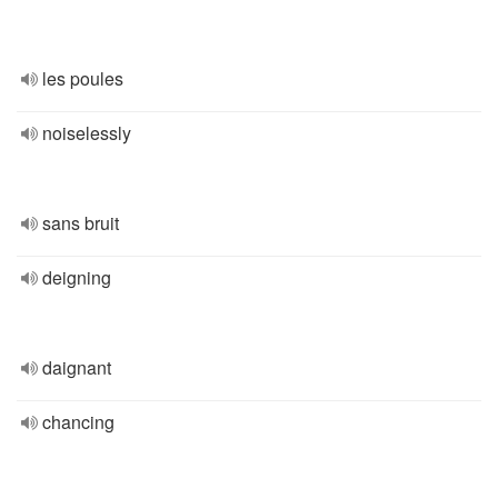
les poules
noiselessly
sans bruit
deigning
daignant
chancing