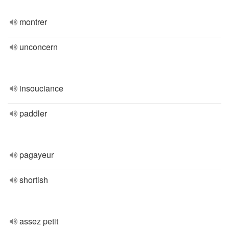
montrer
unconcern
insouciance
paddler
pagayeur
shortish
assez petit