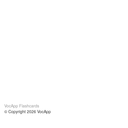
VocApp Flashcards
© Copyright 2026 VocApp
02-798 Mielczarskiego 8/58