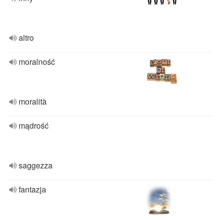
altro
moralność
moralità
mądrość
saggezza
fantazja