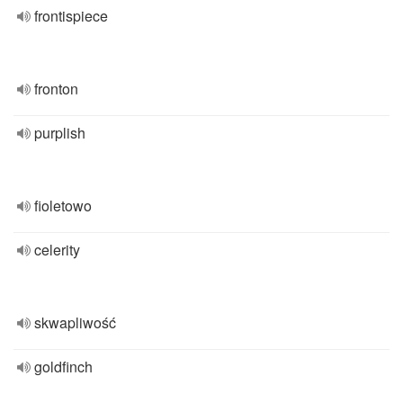
frontispiece
fronton
purplish
fioletowo
celerity
skwapliwość
goldfinch