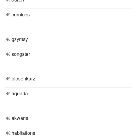
cornices
gzymsy
songster
piosenkarz
aquaria
akwaria
habitations