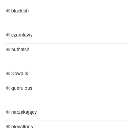
blackish
czarniawy
nuthatch
Kowalik
querulous
narzekający
elevations