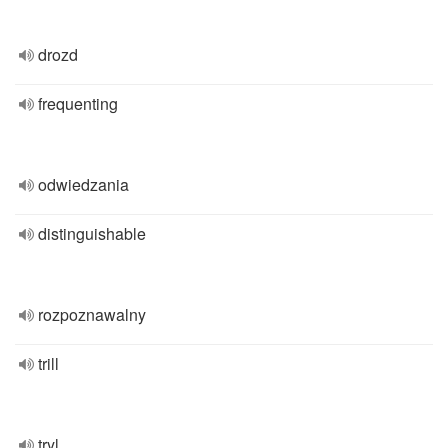
drozd
frequenting
odwiedzania
distinguishable
rozpoznawalny
trill
tryl