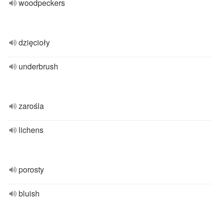
woodpeckers
dzięcioły
underbrush
zarośla
lichens
porosty
bluish