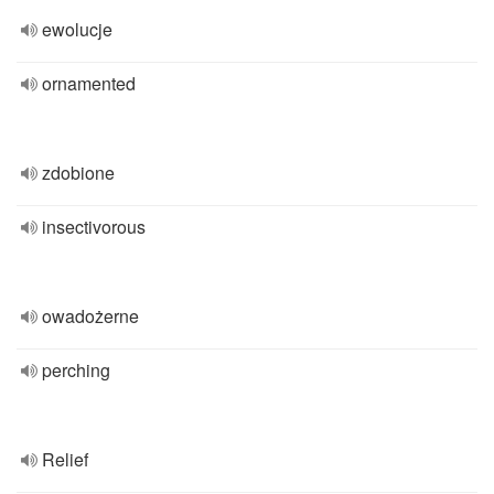
ewolucje
ornamented
zdobione
insectivorous
owadożerne
perching
Relief