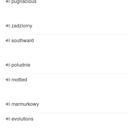
pugnacious
zadziorny
southward
południe
mottled
marmurkowy
evolutions