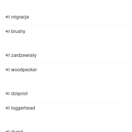
migracje
brushy
zardzewiały
woodpecker
dzięcioł
loggerhead
dureń