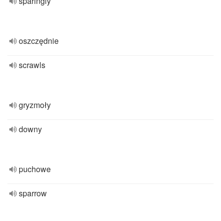
sparingly
oszczędnie
scrawls
gryzmoły
downy
puchowe
sparrow