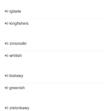
iglaste
kingfishers
zimorodki
whitish
białawy
greenish
zielonkawy