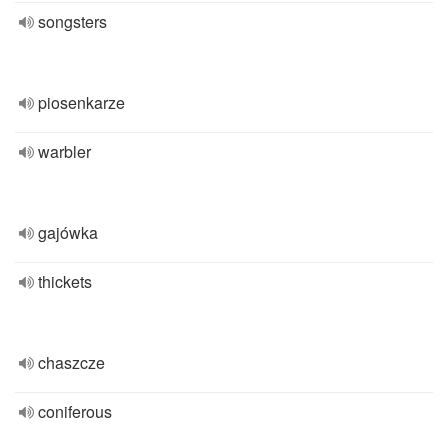
songsters
piosenkarze
warbler
gajówka
thickets
chaszcze
coniferous