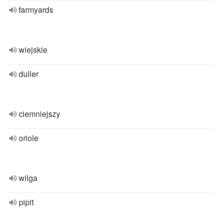
farmyards
wiejskie
duller
ciemniejszy
oriole
wilga
pipit