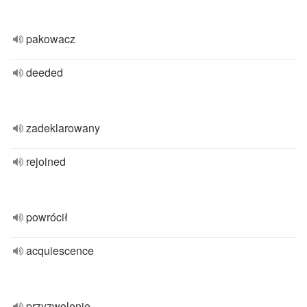
pakowacz
deeded
zadeklarowany
rejoined
powrócił
acquiescence
przyzwolenie