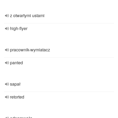
z otwartymi ustami
high-flyer
pracownik-wymiatacz
panted
sapał
retorted