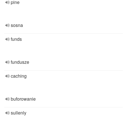
pine
sosna
funds
fundusze
caching
buforowanie
sullenly