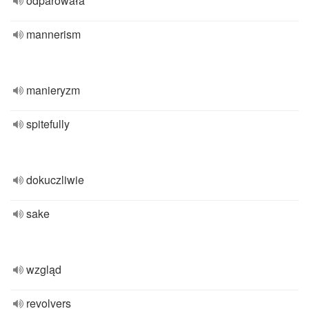
odparowała
mannerism
manieryzm
spitefully
dokuczliwie
sake
wzgląd
revolvers