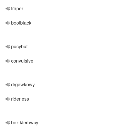
traper
bootblack
pucybut
convulsive
drgawkowy
riderless
bez kierowcy