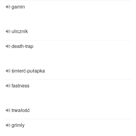
gamin
ulicznik
death-trap
śmierć-pułapka
fastness
trwałość
grimly