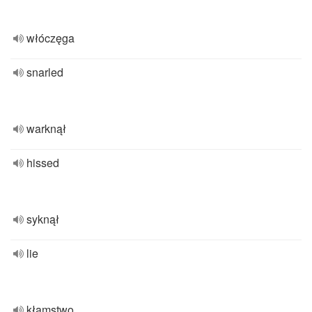
włóczęga
snarled
warknął
hissed
syknął
lie
kłamstwo