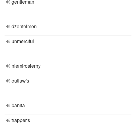
gentleman
dżentelmen
unmerciful
niemiłosierny
outlaw's
banita
trapper's