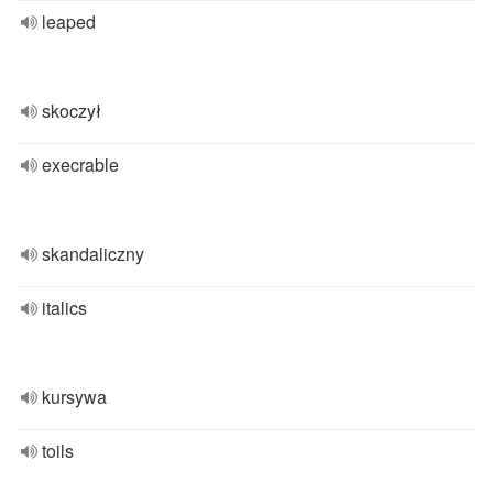
leaped
skoczył
execrable
skandaliczny
italics
kursywa
toils