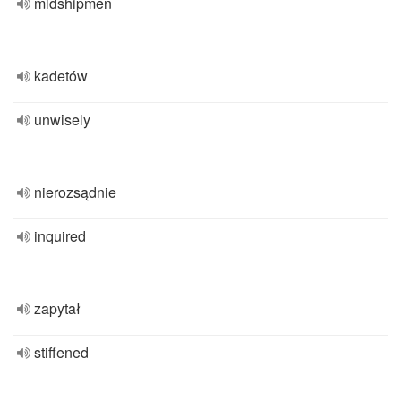
midshipmen
kadetów
unwisely
nierozsądnie
inquired
zapytał
stiffened