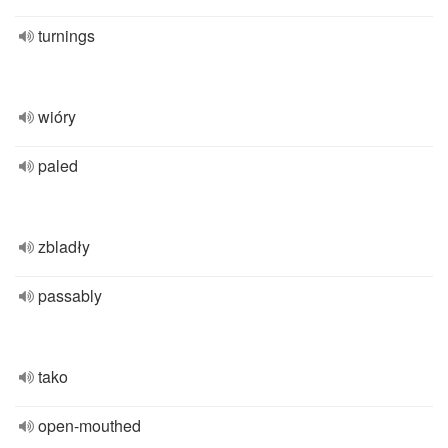
turnings
wióry
paled
zbladły
passably
tako
open-mouthed