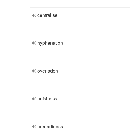
centralise
hyphenation
overladen
noisiness
unreadiness