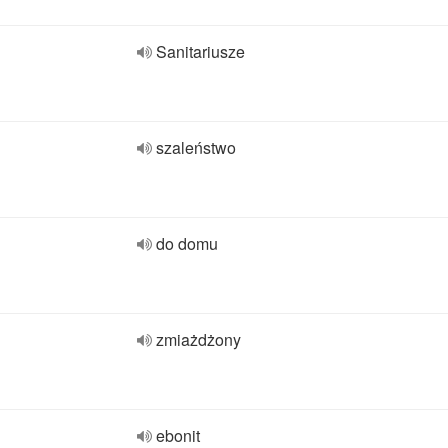
Sanitariusze
szaleństwo
do domu
zmiażdżony
ebonit