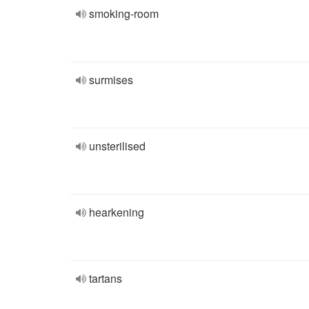
smoking-room
surmises
unsterilised
hearkening
tartans