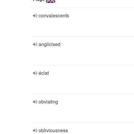
convalescents
anglicised
éclat
obviating
obliviousness