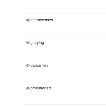
characterises
glorying
barbarities
probationers