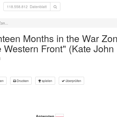
Zon...
ighteen Months in the War Zo
Western Front" (Kate John 
l
en
Drucken
spielen
überprüfen
Antworten