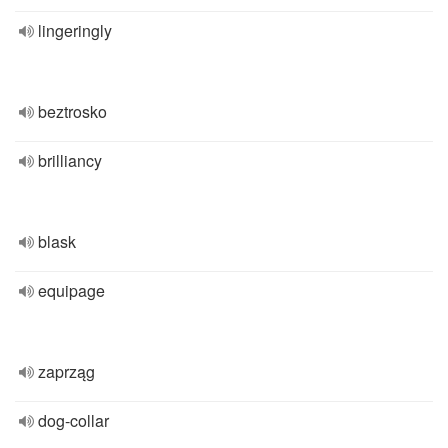
lingeringly
beztrosko
brilliancy
blask
equipage
zaprząg
dog-collar