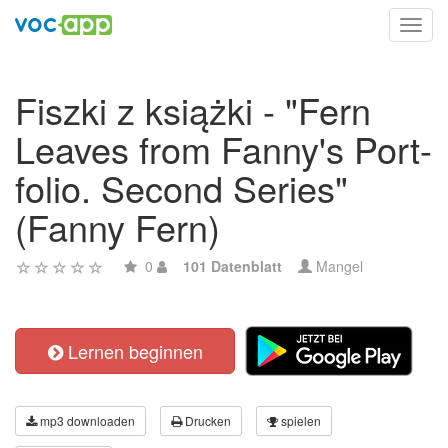
Toggl
navig
Fiszki z książki - "Fern
Leaves from Fanny's Port-
folio. Second Series"
(Fanny Fern)
0
101 Datenblatt
Mangel
Lernen beginnen
mp3 downloaden
Drucken
spielen