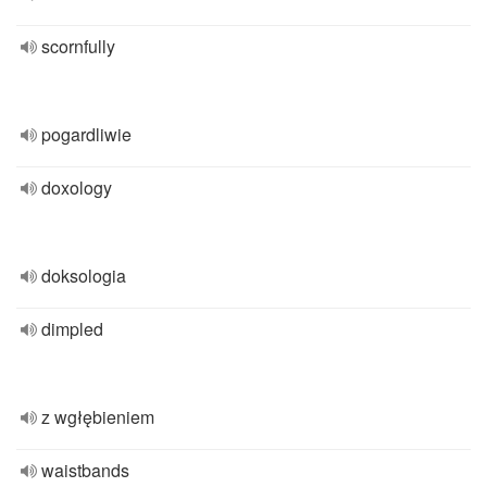
scornfully
pogardliwie
doxology
doksologia
dimpled
z wgłębieniem
waistbands