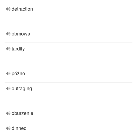
detraction
obmowa
tardily
późno
outraging
oburzenie
dinned