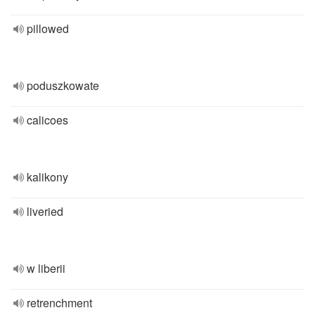
pillowed
poduszkowate
calicoes
kalikony
liveried
w liberii
retrenchment