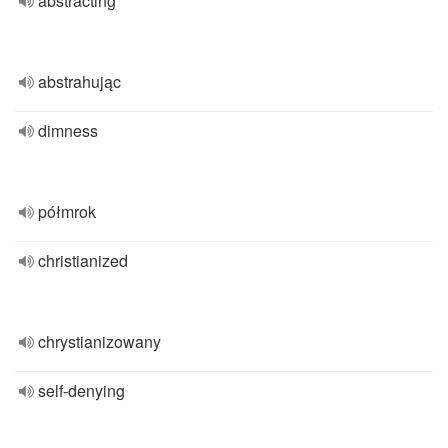
abstracting
abstrahując
dimness
półmrok
christianized
chrystianizowany
self-denying