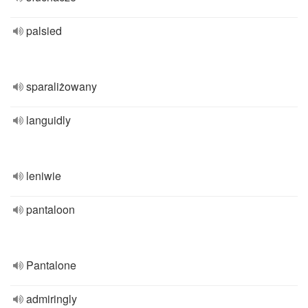
palsied
sparaliżowany
languidly
leniwie
pantaloon
Pantalone
admiringly