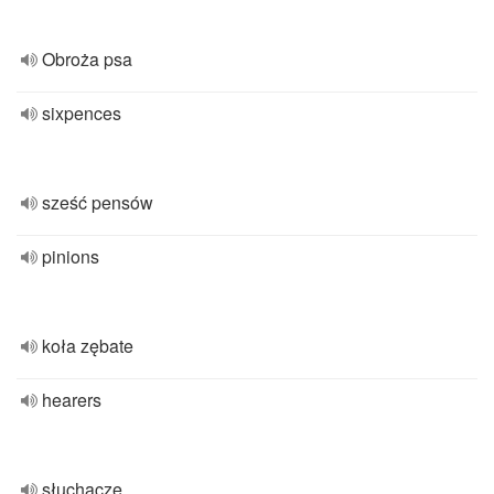
Obroża psa
sixpences
sześć pensów
pinions
koła zębate
hearers
słuchacze