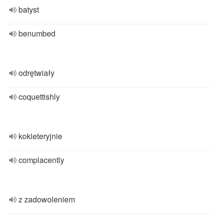
batyst
benumbed
odrętwiały
coquettishly
kokieteryjnie
complacently
z zadowoleniem