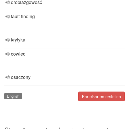
drobiazgowość
fault-finding
krytyka
cowled
osaczony
English
Karteikarten erstellen