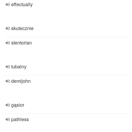
effectually
skutecznie
stentorian
tubalny
demijohn
gąsior
pathless