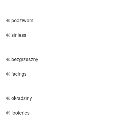
podziwem
sinless
bezgrzeszny
facings
okładziny
fooleries