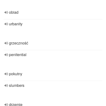
obiad
urbanity
grzeczność
penitential
pokutny
slumbers
drzemie