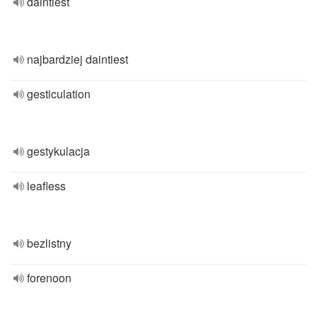
daintiest
najbardziej daintiest
gesticulation
gestykulacja
leafless
bezlistny
forenoon