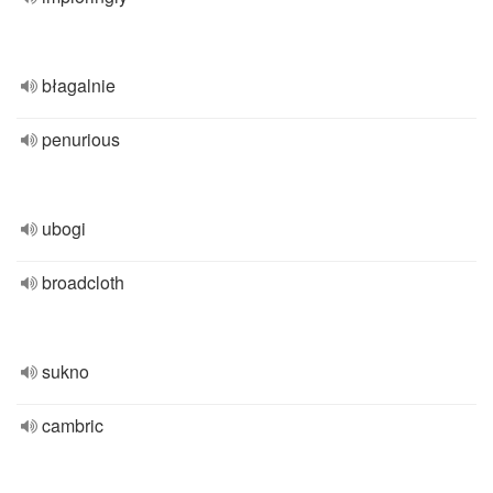
błagalnie
penurious
ubogi
broadcloth
sukno
cambric