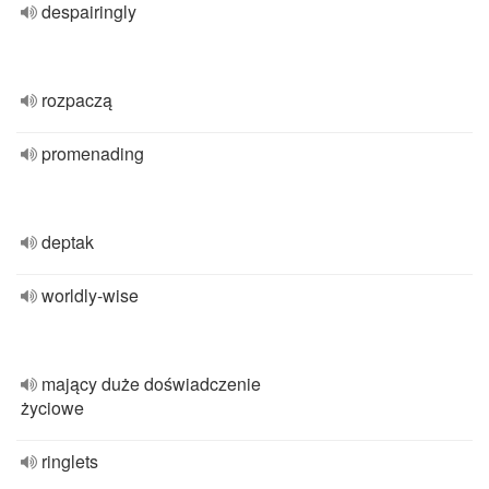
despairingly
rozpaczą
promenading
deptak
worldly-wise
mający duże doświadczenie
życiowe
ringlets