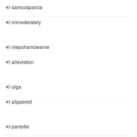
samozaparcia
immoderately
niepohamowanie
alleviation
ulga
slippered
pantofle