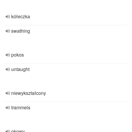
kółeczka
swathing
pokos
untaught
niewykształcony
trammels
okowy