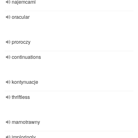
najemcami
oracular
proroczy
continuations
kontynuacje
thriftless
marnotrawny
imploringly