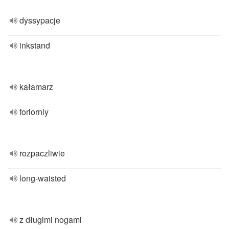
dyssypacje
inkstand
kałamarz
forlornly
rozpaczliwie
long-waisted
z długimi nogami