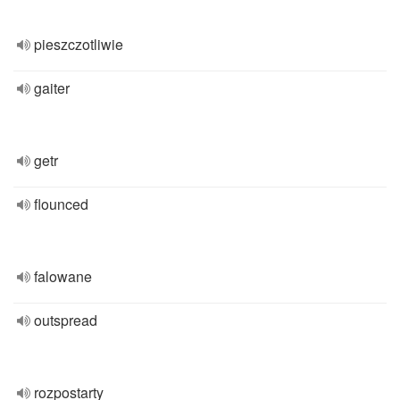
pieszczotliwie
gaiter
getr
flounced
falowane
outspread
rozpostarty