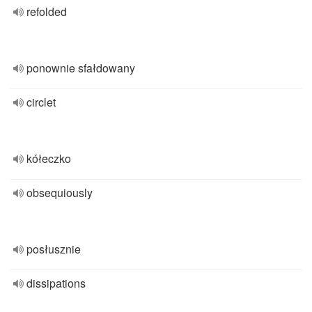
refolded
ponownie sfałdowany
circlet
kółeczko
obsequiously
posłusznie
dissipations