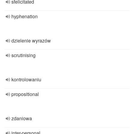
sfelicitated
hyphenation
dzielenie wyrazów
scrutinising
kontrolowaniu
propositional
zdaniowa
inter-personal