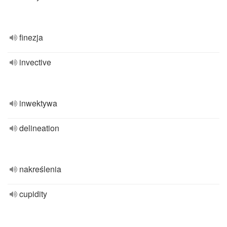
finezja
invective
inwektywa
delineation
nakreślenia
cupidity