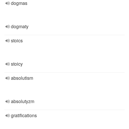
dogmas
dogmaty
stoics
stoicy
absolutism
absolutyzm
gratifications