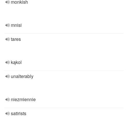
monkish
mnisi
tares
kąkol
unalterably
niezmiennie
satirists