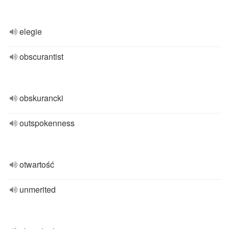
elegie
obscurantist
obskurancki
outspokenness
otwartość
unmerited