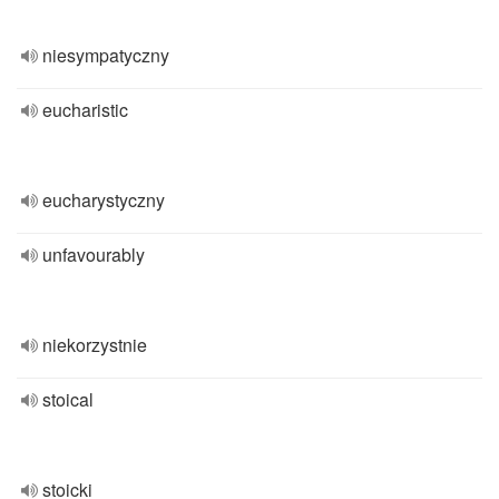
niesympatyczny
eucharistic
eucharystyczny
unfavourably
niekorzystnie
stoical
stoicki