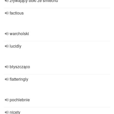
zrywający boki ze śmiechu
factious
warcholski
lucidly
błyszcząco
flatteringly
pochlebnie
nicety