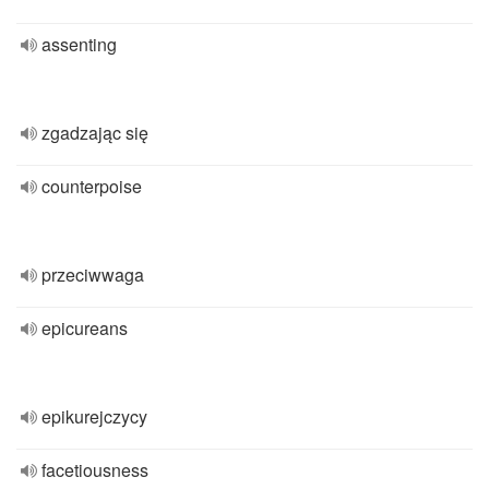
assenting
zgadzając się
counterpoise
przeciwwaga
epicureans
epikurejczycy
facetiousness