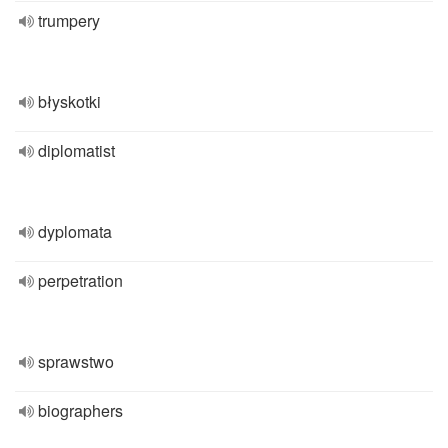
trumpery
błyskotki
diplomatist
dyplomata
perpetration
sprawstwo
biographers