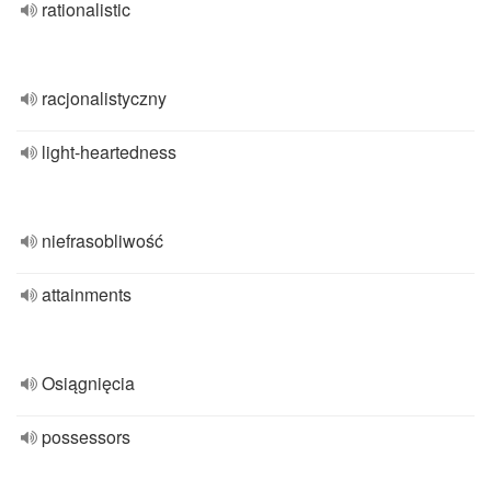
rationalistic
racjonalistyczny
light-heartedness
niefrasobliwość
attainments
Osiągnięcia
possessors