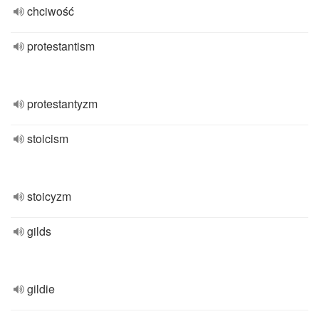
chciwość
protestantism
protestantyzm
stoicism
stoicyzm
gilds
gildie