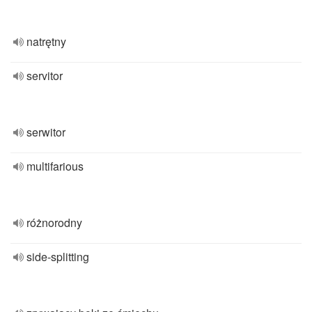
natrętny
servitor
serwitor
multifarious
różnorodny
side-splitting