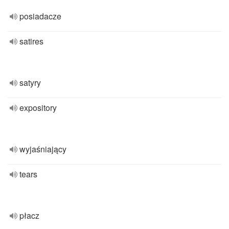
posiadacze
satires
satyry
expository
wyjaśniający
tears
płacz