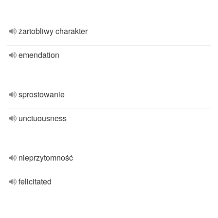
żartobliwy charakter
emendation
sprostowanie
unctuousness
nieprzytomność
felicitated