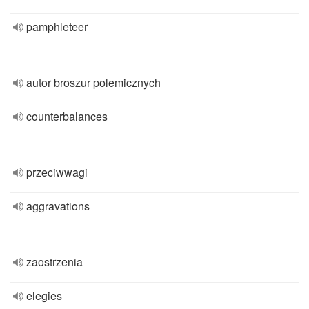
pamphleteer
autor broszur polemicznych
counterbalances
przeciwwagi
aggravations
zaostrzenia
elegies