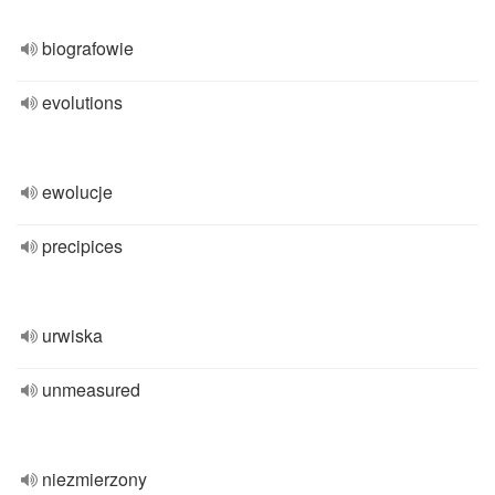
biografowie
evolutions
ewolucje
precipices
urwiska
unmeasured
niezmierzony