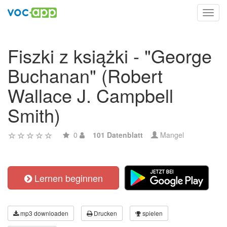
Toggl
navig
Fiszki z książki - "George
Buchanan" (Robert
Wallace J. Campbell
Smith)
0
101 Datenblatt
Mangel
Lernen beginnen
mp3 downloaden
Drucken
spielen