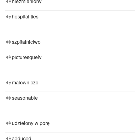
niezmieniony
hospitalities
szpitalnictwo
picturesquely
malowniczo
seasonable
udzielony w porę
adduced