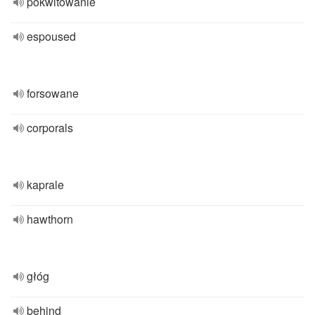
pokwitowanie
espoused
forsowane
corporals
kaprale
hawthorn
głóg
behind