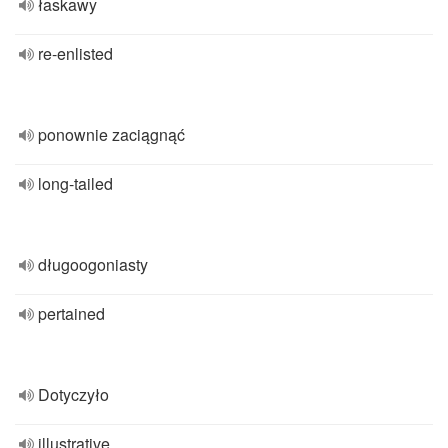
łaskawy
re-enlisted
ponownie zaciągnąć
long-tailed
długoogoniasty
pertained
Dotyczyło
illustrative