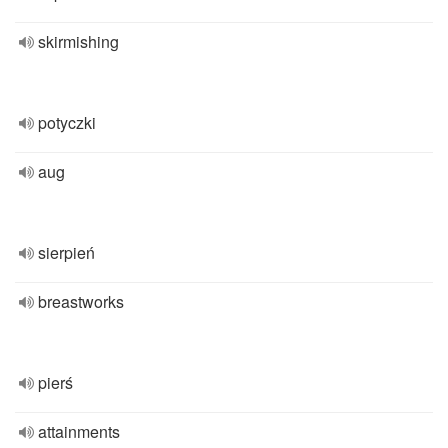
skirmishing
potyczki
aug
sierpień
breastworks
pierś
attainments