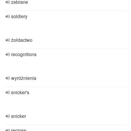
zebrane
soldiery
żołdactwo
recognitions
wyróżnienia
snicker's
snicker
recross