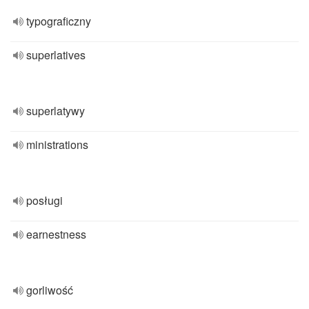
typograficzny
superlatives
superlatywy
ministrations
posługi
earnestness
gorliwość