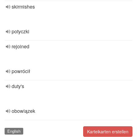
skirmishes
potyczki
rejoined
powrócił
duty's
obowiązek
English
Karteikarten erstellen