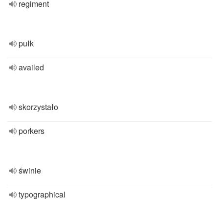
regiment
pułk
availed
skorzystało
porkers
świnie
typographical