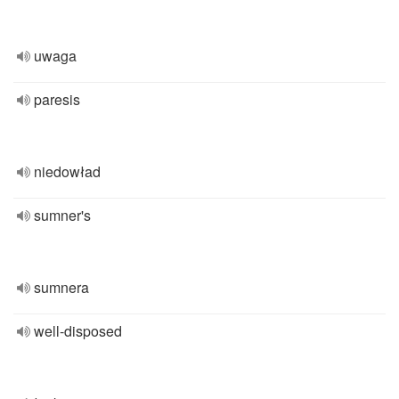
uwaga
paresis
niedowład
sumner's
sumnera
well-disposed