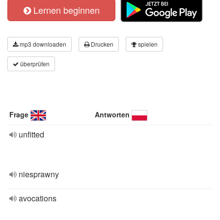
Lernen beginnen
mp3 downloaden
Drucken
spielen
überprüfen
Frage
Antworten
unfitted
niesprawny
avocations