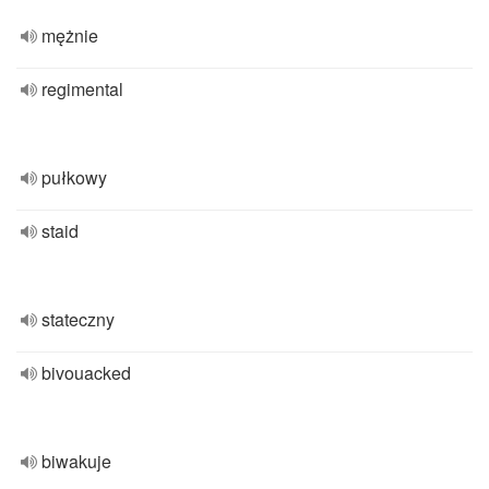
mężnie
regimental
pułkowy
staid
stateczny
bivouacked
biwakuje