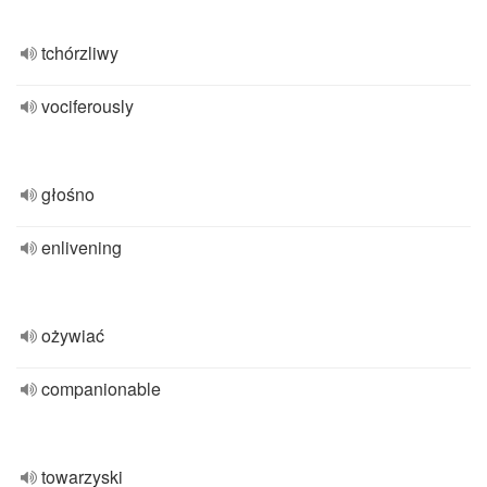
tchórzliwy
vociferously
głośno
enlivening
ożywiać
companionable
towarzyski