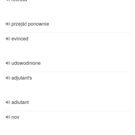
przejść ponownie
evinced
udowodnione
adjutant's
adiutant
nov