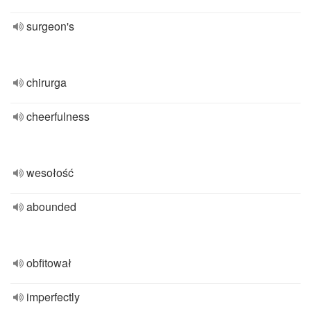
surgeon's
chirurga
cheerfulness
wesołość
abounded
obfitował
imperfectly